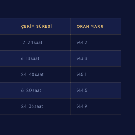
ÇEKIM SÜRESI
ORAN MARJI
12-24 saat
%4.2
6-18 saat
%3.8
24-48 saat
%5.1
8-20 saat
%4.5
24-36 saat
%4.9