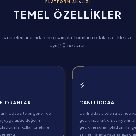
PLATFORM ANALIZI
TEMEL ÖZELLIKLER
daa siteleri arasında öne çıkan platformların ortak özellikleri ve b
ayrıştığı noktalar.
⚡
K ORANLAR
CANLI İDDAA
nlı iddaa siteleri genellikle
Canlı iddaa siteleri arasında ve
j uygular. Bu değerin
gecikmesi kritik. 2 saniyenin a
platformlar kullanıcı lehine
gecikme sunan platformlar g
 demektir.
zamanlı analiz yapmanıza olan