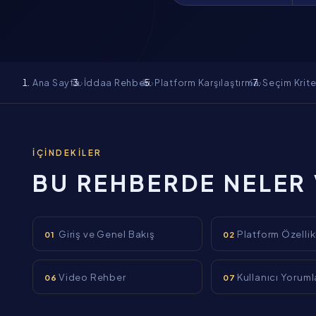
Ana Sayfa
›
İddaa Rehberi
›
Platform Karşılaştırma
›
Seçim Krite
İÇINDEKILER
BU REHBERDE NELER
Giriş ve Genel Bakış
Platform Özellik
01
02
Video Rehber
Kullanıcı Yoruml
06
07