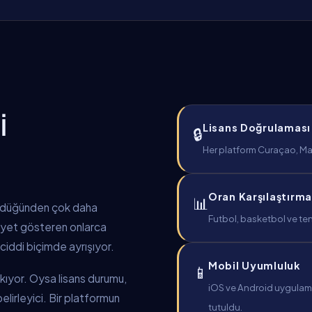
I
Lisans Doğrulaması
🔒
Her platform Curaçao, Malt
Oran Karşılaştırma
📊
ündüğünden çok daha
Futbol, basketbol ve ten
liyet gösteren onlarca
ciddi biçimde ayrışıyor.
Mobil Uyumluluk
📱
bakıyor. Oysa lisans durumu,
iOS ve Android uygulamal
lirleyici. Bir platformun
tutuldu.