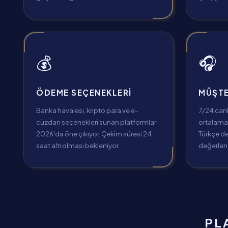
💰
🎧
ÖDEME SEÇENEKLERI
MÜŞTE
Banka havalesi, kripto para ve e-
7/24 can
cüzdan seçenekleri sunan platformlar
ortalama 
2026'da öne çıkıyor. Çekim süresi 24
Türkçe d
saat altı olması bekleniyor.
değerlend
PL