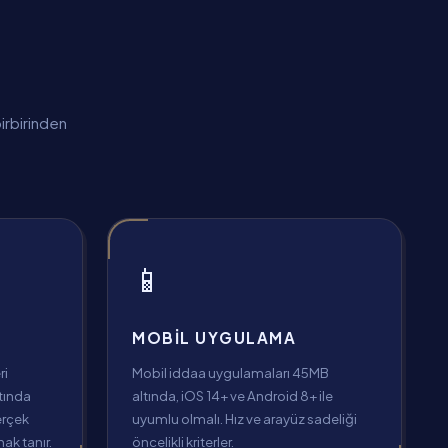
irbirinden
📱
MOBIL UYGULAMA
ri
Mobil iddaa uygulamaları 45MB
ltında
altında, iOS 14+ ve Android 8+ ile
erçek
uyumlu olmalı. Hız ve arayüz sadeliği
ak tanır.
öncelikli kriterler.