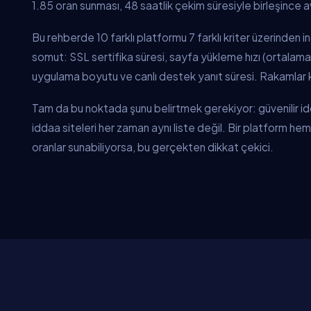
1.85 oran sunması, 48 saatlik çekim süresiyle birleşince ava
Bu rehberde 10 farklı platformu 7 farklı kriter üzerinden 
somut: SSL sertifika süresi, sayfa yükleme hızı (ortalama
uygulama boyutu ve canlı destek yanıt süresi. Rakamlar
Tam da bu noktada şunu belirtmek gerekiyor: güvenilir idda
iddaa siteleri her zaman aynı liste değil. Bir platform h
oranlar sunabiliyorsa, bu gerçekten dikkat çekici.