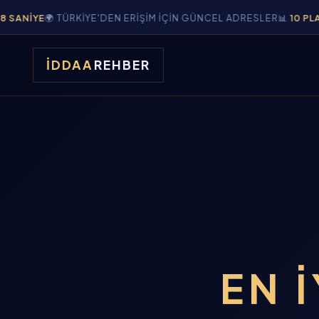
 TÜRKIYE'DEN ERIŞIM IÇIN GÜNCEL ADRESLER
📊
10 PLATFORM
KA
İDDAA
REHBER
EN İ