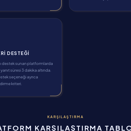
RI DESTEĞI
lı destek sunan platformlarda
yanıt süresi 3 dakika altında.
estek seçeneği ayrıca
irme kriteri.
KARŞILAŞTIRMA
ATFORM KARŞILAŞTIRMA TABL