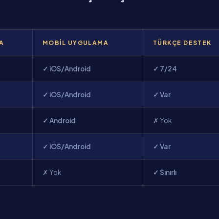
AA
MOBIL UYGULAMA
TÜRKÇE DESTEK
✓ iOS/Android
✓ 7/24
✓ iOS/Android
✓ Var
✓ Android
✗ Yok
✓ iOS/Android
✓ Var
✗ Yok
✓ Sınırlı