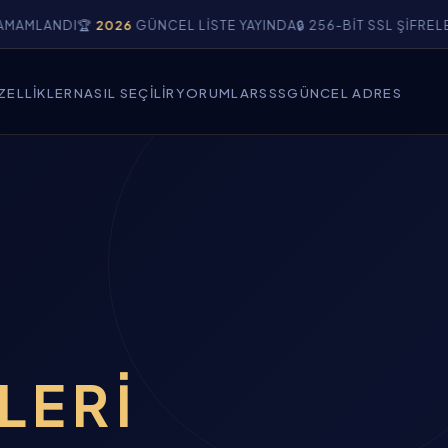
I
🏆
2026
GÜNCEL LISTE YAYINDA
🔒 256-BIT SSL ŞIFRELEME DOĞ
ZELLIKLER
NASIL SEÇILIR
YORUMLAR
SSS
GÜNCEL ADRES
ELERI