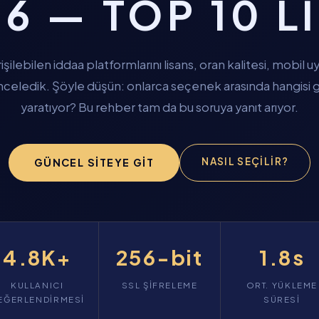
6 — TOP 10 L
işilebilen iddaa platformlarını lisans, oran kalitesi, mobi
 inceledik. Şöyle düşün: onlarca seçenek arasında hangisi
yaratıyor? Bu rehber tam da bu soruya yanıt arıyor.
NASIL SEÇILIR?
GÜNCEL SITEYE GIT
4.8K+
256-bit
1.8s
KULLANICI
SSL ŞIFRELEME
ORT. YÜKLEME
EĞERLENDIRMESI
SÜRESI