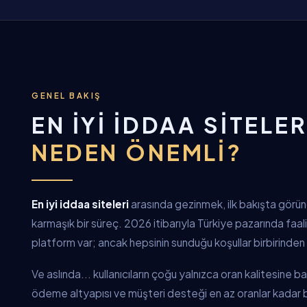
GENEL BAKIŞ
EN İYI İDDAA SITELER
NEDEN ÖNEMLI?
En iyi iddaa siteleri
arasında gezinmek, ilk bakışta gör
karmaşık bir süreç. 2026 itibarıyla Türkiye pazarında faa
platform var; ancak hepsinin sunduğu koşullar birbirinden 
Ve aslında... kullanıcıların çoğu yalnızca oran kalitesine 
ödeme altyapısı ve müşteri desteği en az oranlar kadar be