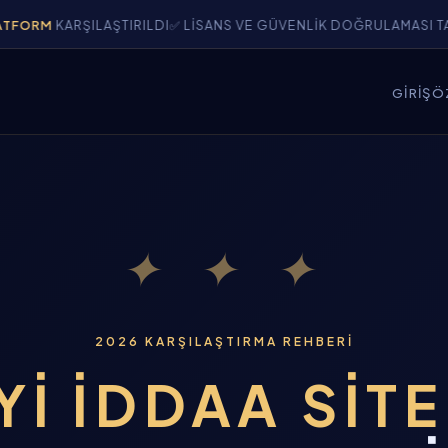
RŞILAŞTIRILDI
✅ LISANS VE GÜVENLIK DOĞRULAMASI TAMAMLAND
GIRIŞ
Ö
✦ ✦ ✦
2026 KARŞILAŞTIRMA REHBERI
YI İDDAA SIT