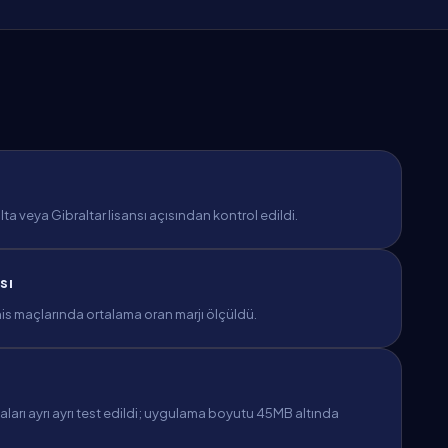
a veya Gibraltar lisansı açısından kontrol edildi.
sı
is maçlarında ortalama oran marjı ölçüldü.
arı ayrı ayrı test edildi; uygulama boyutu 45MB altında