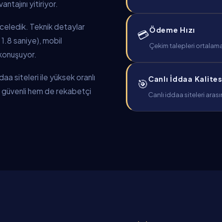
ntajını yitiriyor.
inceledik. Teknik detaylar
Ödeme Hızı
💳
 1.8 saniye), mobil
Çekim talepleri ortalama
 konuşuyor.
a siteleri ile yüksek oranlı
Canlı İddaa Kalites
🎯
em güvenli hem de rekabetçi
Canlı iddaa siteleri aras