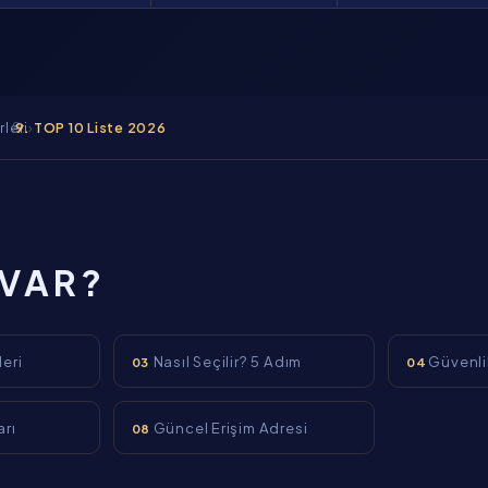
rleri
›
TOP 10 Liste 2026
 VAR?
leri
Nasıl Seçilir? 5 Adım
Güvenlik
03
04
arı
Güncel Erişim Adresi
08