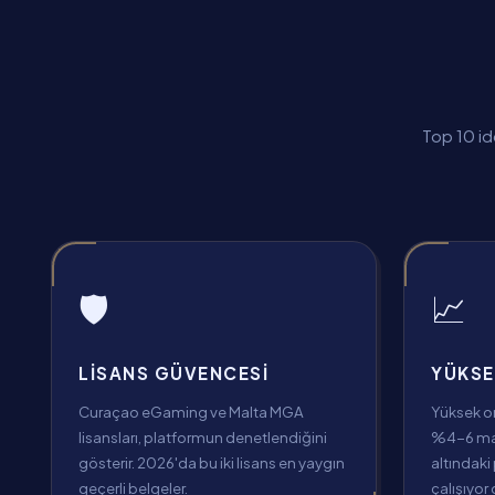
Top 10 id
🛡️
📈
LISANS GÜVENCESI
YÜKSE
Curaçao eGaming ve Malta MGA
Yüksek ora
lisansları, platformun denetlendiğini
%4-6 mar
gösterir. 2026'da bu iki lisans en yaygın
altındaki 
geçerli belgeler.
çalışıyor