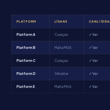
PLATFORM
LISANS
CANLI İDD
Platform A
Curaçao
✓ Var
Platform B
Malta MGA
✓ Var
Platform C
Curaçao
✓ Var
Platform D
Gibraltar
✓ Var
Platform E
Malta MGA
✓ Var