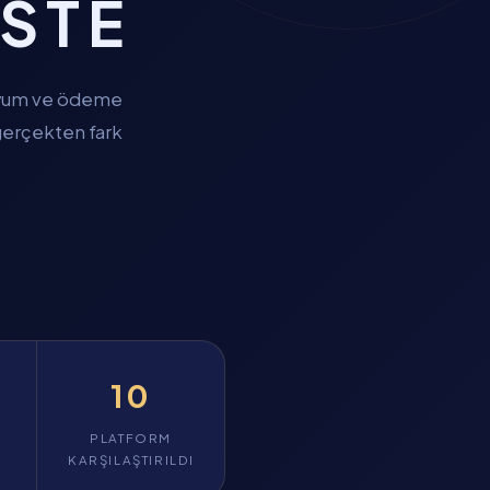
ISTE
l uyum ve ödeme
 gerçekten fark
10
PLATFORM
KARŞILAŞTIRILDI