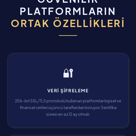
PLATFORMLARIN
ORTAK ÖZELLIKLERI
🔐
VERI ŞIFRELEME
256-bit SSL/TLS protokolü kullanan platformlar kişisel ve
finansal verileri üçüncü taraflardan koruyor. Sertifika
süresi en az 12 ay olmalı.