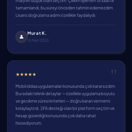
marjı en düşük olanı seçtim. Çekim işlemim 18 saatte
tamamlandı, bu süreyi önceden tahmin edemezdim.
Lisans doğrulama adımı özellikle faydalıydı.
Murat K.
👤
15 Mart 2025
★
★
★
★
★
Mobil iddaa uygulamaları konusunda çok kararsızdım.
Buradaki teknik detaylar — özellikle uygulama boyutu
ve gecikme süresi kriterleri — doğru kararı vermemi
kolaylaştırdı. 2FA desteği olan bir platform seçtim ve
hesap güvenliği konusunda çok daha rahat
hissediyorum.