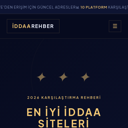
ŞIM IÇIN GÜNCEL ADRESLER
📊
10 PLATFORM
KARŞILAŞTIRILDI
✅ LI
İDDAA
REHBER
☰
✦ ✦ ✦
2026 KARŞILAŞTIRMA REHBERI
EN İYI İDDAA
SITELERI