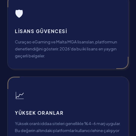
🛡️
LISANS GÜVENCESI
Curaçao eGaming ve Malta MGA lisansları, platformun
denetlendiğini gösterir. 2026'da bu iki lisans en yaygın
geçerli belgeler.
📈
YÜKSEK ORANLAR
Yüksek oranlı iddaa siteleri genellikle %4-6 marj uygular.
Bu değerin altındaki platformlar kullanıcı lehine çalışıyor