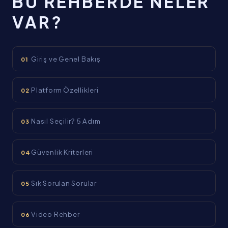
BU REHBERDE NELER
VAR?
Giriş ve Genel Bakış
01
Platform Özellikleri
02
Nasıl Seçilir? 5 Adım
03
Güvenlik Kriterleri
04
Sık Sorulan Sorular
05
Video Rehber
06