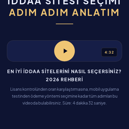
İDDAA SITESI SEÇIMI
ADIM ADIM ANLATIM
4:32
EN İYI İDDAA SITELERINI NASIL SEÇERSINIZ?
2026 REHBERI
Lisans kontrolünden oran karşılaştırmasına, mobil uygulama
testinden ödeme yöntemi seçimine kadar tüm adımları bu
videoda bulabilirsiniz. Süre: 4 dakika 32 saniye.