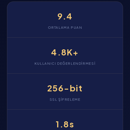
9.4
ORTALAMA PUAN
4.8K+
KULLANICI DEĞERLENDIRMESI
256-bit
SSL ŞIFRELEME
1.8s