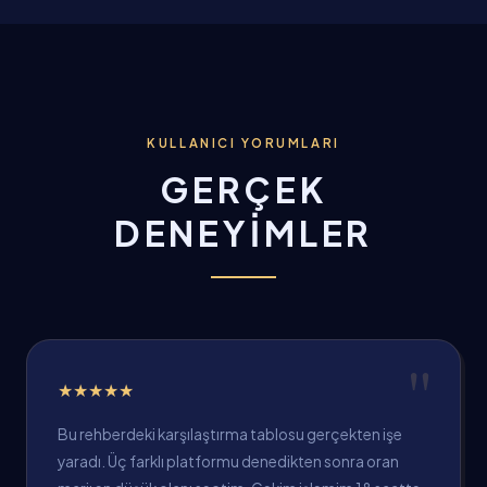
KULLANICI YORUMLARI
GERÇEK
DENEYIMLER
★
★
★
★
★
Bu rehberdeki karşılaştırma tablosu gerçekten işe
yaradı. Üç farklı platformu denedikten sonra oran