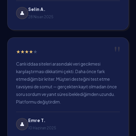
Selin A.
👤
28 Nisan 2025
★
★
★
★
★
Canlı iddaa siteleri arasındaki veri gecikmesi
karşılaştırması dikkatimi çekti. Daha önce fark
etmediğim bir kriter. Müşteri desteğini test etme
tavsiyesi de somut — gerçekten kayıt olmadan önce
soru sordum ve yanıt süresi beklediğimden uzundu.
Platformu değiştirdim.
Emre T.
👤
10 Haziran 2025