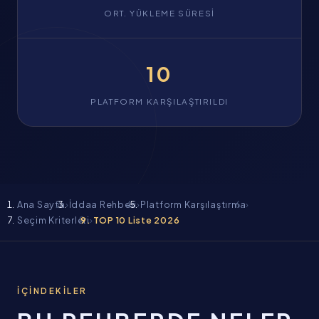
ORT. YÜKLEME SÜRESI
10
PLATFORM KARŞILAŞTIRILDI
Ana Sayfa
›
İddaa Rehberi
›
Platform Karşılaştırma
›
Seçim Kriterleri
›
TOP 10 Liste 2026
İÇINDEKILER