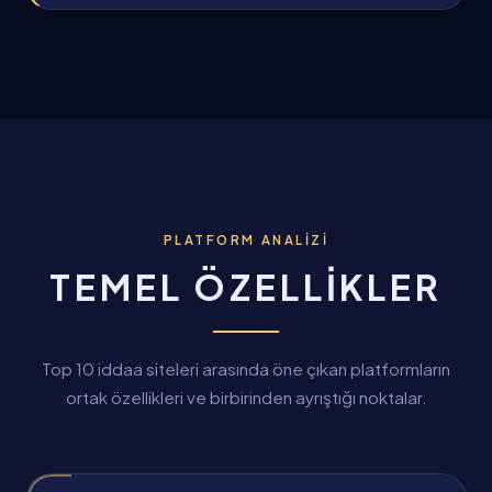
PLATFORM ANALIZI
TEMEL ÖZELLIKLER
Top 10 iddaa siteleri arasında öne çıkan platformların
ortak özellikleri ve birbirinden ayrıştığı noktalar.