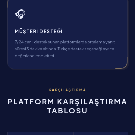
🎧
MÜŞTERI DESTEĞI
7/24 canlı destek sunan platformlarda ortalama yanıt
süresi 3 dakika altında. Türkçe destek seçeneği ayrıca
değerlendirme kriteri.
KARŞILAŞTIRMA
PLATFORM KARŞILAŞTIRMA
TABLOSU