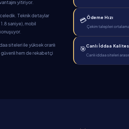
ntajını yitiriyor.
inceledik. Teknik detaylar
Ödeme Hızı
💳
 1.8 saniye), mobil
Çekim talepleri ortalama
 konuşuyor.
a siteleri ile yüksek oranlı
Canlı İddaa Kalites
🎯
em güvenli hem de rekabetçi
Canlı iddaa siteleri aras