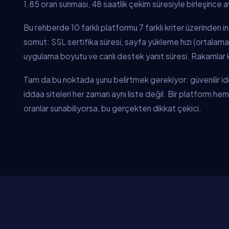
1.85 oran sunması, 48 saatlik çekim süresiyle birleşince ava
Bu rehberde 10 farklı platformu 7 farklı kriter üzerinden 
somut: SSL sertifika süresi, sayfa yükleme hızı (ortalama
uygulama boyutu ve canlı destek yanıt süresi. Rakamlar
Tam da bu noktada şunu belirtmek gerekiyor: güvenilir idda
iddaa siteleri her zaman aynı liste değil. Bir platform h
oranlar sunabiliyorsa, bu gerçekten dikkat çekici.