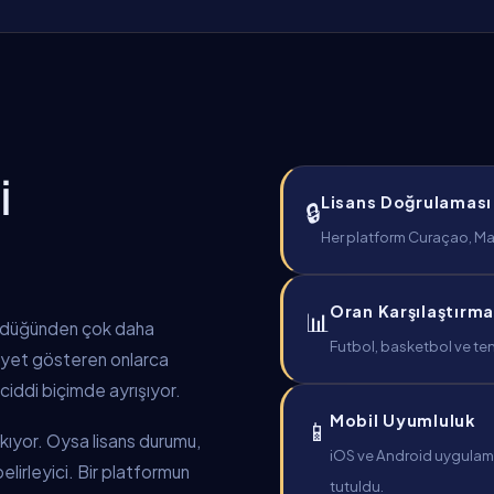
I
Lisans Doğrulaması
🔒
Her platform Curaçao, Malt
Oran Karşılaştırma
📊
ündüğünden çok daha
Futbol, basketbol ve ten
liyet gösteren onlarca
ciddi biçimde ayrışıyor.
Mobil Uyumluluk
📱
bakıyor. Oysa lisans durumu,
iOS ve Android uygulamal
lirleyici. Bir platformun
tutuldu.