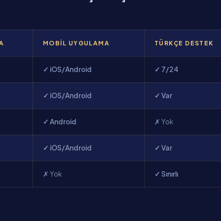
AA
MOBIL UYGULAMA
TÜRKÇE DESTEK
✓ iOS/Android
✓ 7/24
✓ iOS/Android
✓ Var
✓ Android
✗ Yok
✓ iOS/Android
✓ Var
✗ Yok
✓ Sınırlı