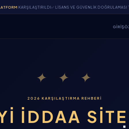
ARŞILAŞTIRILDI
✅ LISANS VE GÜVENLIK DOĞRULAMASI TAMAMLAN
GIRIŞ
Ö
✦ ✦ ✦
2026 KARŞILAŞTIRMA REHBERI
YI İDDAA SIT