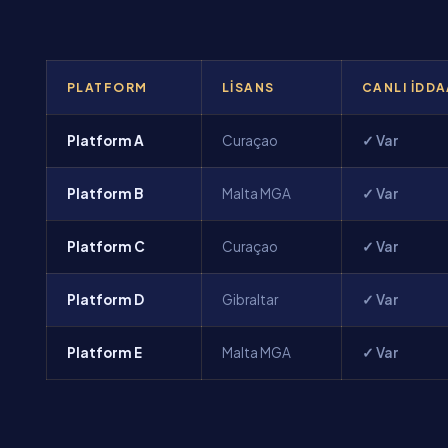
PLATFORM
LISANS
CANLI İDD
Platform A
Curaçao
✓ Var
Platform B
Malta MGA
✓ Var
Platform C
Curaçao
✓ Var
Platform D
Gibraltar
✓ Var
Platform E
Malta MGA
✓ Var