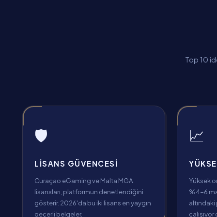
Top 10 id
🛡️
📈
LISANS GÜVENCESI
YÜKSE
Curaçao eGaming ve Malta MGA
Yüksek ora
lisansları, platformun denetlendiğini
%4-6 mar
gösterir. 2026'da bu iki lisans en yaygın
altındaki 
geçerli belgeler.
çalışıyor