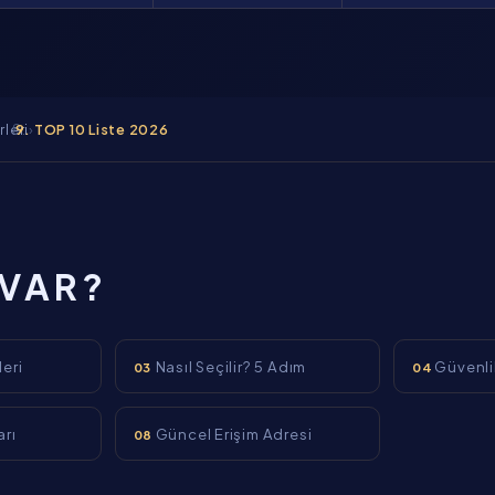
rleri
›
TOP 10 Liste 2026
 VAR?
leri
Nasıl Seçilir? 5 Adım
Güvenlik
03
04
arı
Güncel Erişim Adresi
08