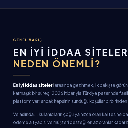
GENEL BAKIŞ
EN İYI İDDAA SITELER
NEDEN ÖNEMLI?
En iyi iddaa siteleri
arasında gezinmek, ilk bakışta gör
karmaşık bir süreç. 2026 itibarıyla Türkiye pazarında faa
platform var; ancak hepsinin sunduğu koşullar birbirinden 
Ve aslında... kullanıcıların çoğu yalnızca oran kalitesine 
ödeme altyapısı ve müşteri desteği en az oranlar kadar be