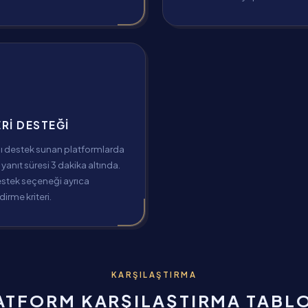
RI DESTEĞI
lı destek sunan platformlarda
yanıt süresi 3 dakika altında.
estek seçeneği ayrıca
irme kriteri.
KARŞILAŞTIRMA
ATFORM KARŞILAŞTIRMA TABL