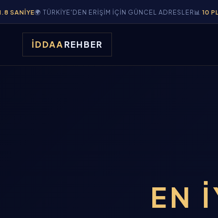
🌍 TÜRKIYE'DEN ERIŞIM IÇIN GÜNCEL ADRESLER
📊
10 PLATFORM
K
İDDAA
REHBER
EN İ