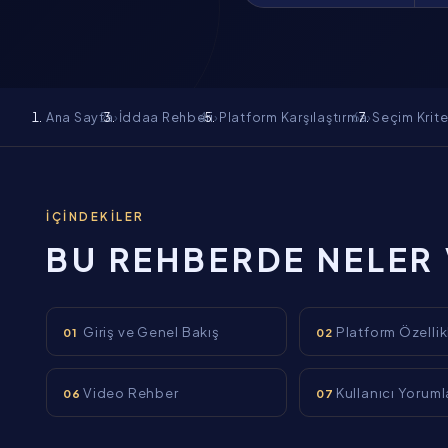
Ana Sayfa
›
İddaa Rehberi
›
Platform Karşılaştırma
›
Seçim Krite
İÇINDEKILER
BU REHBERDE NELER
Giriş ve Genel Bakış
Platform Özellik
01
02
Video Rehber
Kullanıcı Yoruml
06
07