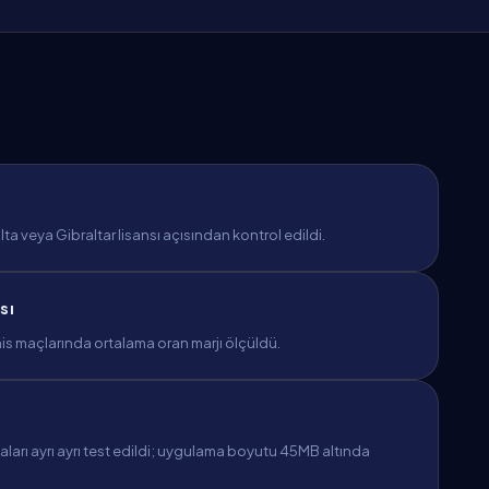
a veya Gibraltar lisansı açısından kontrol edildi.
sı
is maçlarında ortalama oran marjı ölçüldü.
arı ayrı ayrı test edildi; uygulama boyutu 45MB altında