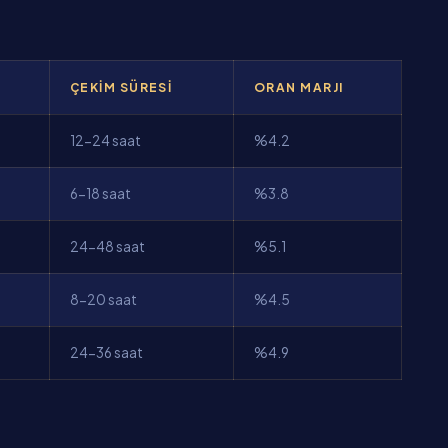
ÇEKIM SÜRESI
ORAN MARJI
12-24 saat
%4.2
6-18 saat
%3.8
24-48 saat
%5.1
8-20 saat
%4.5
24-36 saat
%4.9