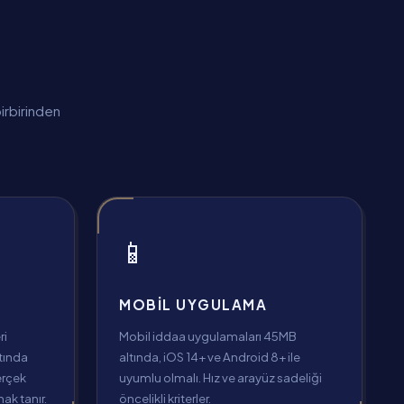
irbirinden
📱
MOBIL UYGULAMA
ri
Mobil iddaa uygulamaları 45MB
ltında
altında, iOS 14+ ve Android 8+ ile
erçek
uyumlu olmalı. Hız ve arayüz sadeliği
ak tanır.
öncelikli kriterler.