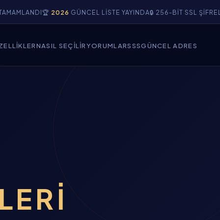
DI
🏆
2026
GÜNCEL LISTE YAYINDA
🔒 256-BIT SSL ŞIFRELEME DO
ZELLIKLER
NASIL SEÇILIR
YORUMLAR
SSS
GÜNCEL ADRES
ELERI