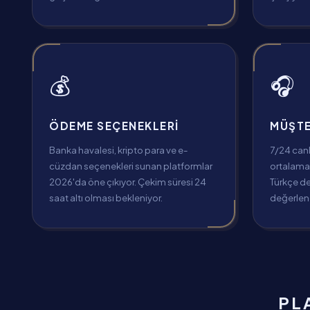
💰
🎧
ÖDEME SEÇENEKLERI
MÜŞTE
Banka havalesi, kripto para ve e-
7/24 can
cüzdan seçenekleri sunan platformlar
ortalama 
2026'da öne çıkıyor. Çekim süresi 24
Türkçe d
saat altı olması bekleniyor.
değerlend
PL