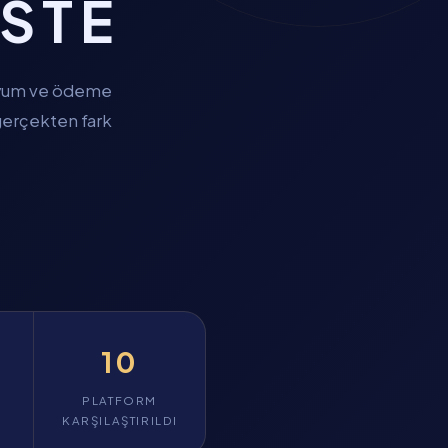
ISTE
l uyum ve ödeme
 gerçekten fark
10
PLATFORM
KARŞILAŞTIRILDI