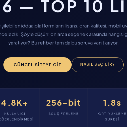
6 — TOP 10 L
işilebilen iddaa platformlarını lisans, oran kalitesi, mobi
 inceledik. Şöyle düşün: onlarca seçenek arasında hangisi
yaratıyor? Bu rehber tam da bu soruya yanıt arıyor.
NASIL SEÇILIR?
GÜNCEL SITEYE GIT
4.8K+
256-bit
1.8s
KULLANICI
SSL ŞIFRELEME
ORT. YÜKLEME
EĞERLENDIRMESI
SÜRESI