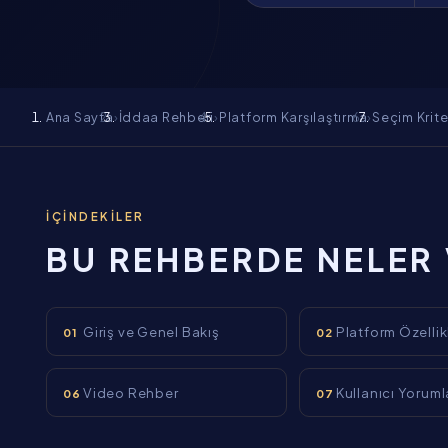
Ana Sayfa
›
İddaa Rehberi
›
Platform Karşılaştırma
›
Seçim Krite
İÇINDEKILER
BU REHBERDE NELER
Giriş ve Genel Bakış
Platform Özellik
01
02
Video Rehber
Kullanıcı Yoruml
06
07