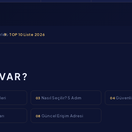
rleri
›
TOP 10 Liste 2026
 VAR?
leri
Nasıl Seçilir? 5 Adım
Güvenlik
03
04
arı
Güncel Erişim Adresi
08