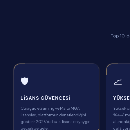
Top 10 id
🛡️
📈
LISANS GÜVENCESI
YÜKSE
Curaçao eGaming ve Malta MGA
Yüksek ora
lisansları, platformun denetlendiğini
%4-6 mar
gösterir. 2026'da bu iki lisans en yaygın
altındaki 
geçerli belgeler.
çalışıyor