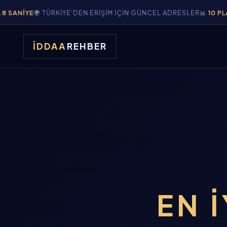
🌍 TÜRKIYE'DEN ERIŞIM IÇIN GÜNCEL ADRESLER
📊
10 PLATFORM
KA
İDDAA
REHBER
EN İ