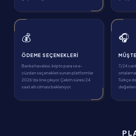
💰
🎧
ÖDEME SEÇENEKLERI
MÜŞTE
Banka havalesi, kripto para ve e-
7/24 can
cüzdan seçenekleri sunan platformlar
ortalama 
2026'da öne çıkıyor. Çekim süresi 24
Türkçe d
saat altı olması bekleniyor.
değerlend
PL