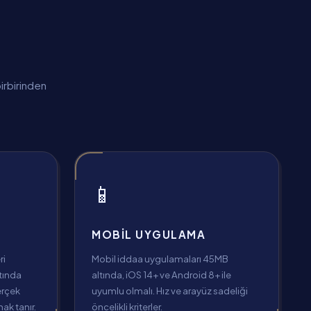
irbirinden
📱
MOBIL UYGULAMA
ri
Mobil iddaa uygulamaları 45MB
ltında
altında, iOS 14+ ve Android 8+ ile
erçek
uyumlu olmalı. Hız ve arayüz sadeliği
ak tanır.
öncelikli kriterler.