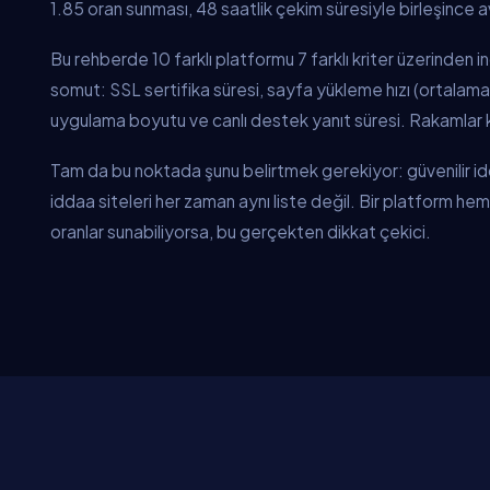
1.85 oran sunması, 48 saatlik çekim süresiyle birleşince ava
Bu rehberde 10 farklı platformu 7 farklı kriter üzerinden 
somut: SSL sertifika süresi, sayfa yükleme hızı (ortalama
uygulama boyutu ve canlı destek yanıt süresi. Rakamlar
Tam da bu noktada şunu belirtmek gerekiyor: güvenilir idda
iddaa siteleri her zaman aynı liste değil. Bir platform h
oranlar sunabiliyorsa, bu gerçekten dikkat çekici.