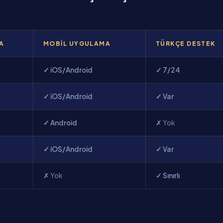
AA
MOBIL UYGULAMA
TÜRKÇE DESTEK
✓ iOS/Android
✓ 7/24
✓ iOS/Android
✓ Var
✓ Android
✗ Yok
✓ iOS/Android
✓ Var
✗ Yok
✓ Sınırlı