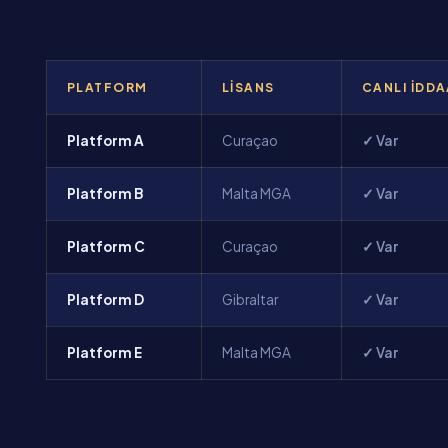
PLATFORM
LISANS
CANLI İDD
Platform A
Curaçao
✓ Var
Platform B
Malta MGA
✓ Var
Platform C
Curaçao
✓ Var
Platform D
Gibraltar
✓ Var
Platform E
Malta MGA
✓ Var