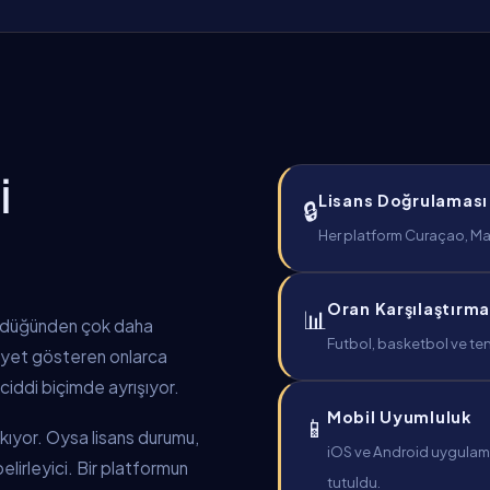
I
Lisans Doğrulaması
🔒
Her platform Curaçao, Malt
Oran Karşılaştırma
📊
ündüğünden çok daha
Futbol, basketbol ve ten
liyet gösteren onlarca
ciddi biçimde ayrışıyor.
Mobil Uyumluluk
📱
bakıyor. Oysa lisans durumu,
iOS ve Android uygulamal
lirleyici. Bir platformun
tutuldu.