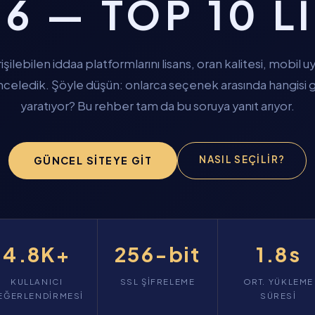
6 — TOP 10 L
işilebilen iddaa platformlarını lisans, oran kalitesi, mobi
 inceledik. Şöyle düşün: onlarca seçenek arasında hangisi
yaratıyor? Bu rehber tam da bu soruya yanıt arıyor.
NASIL SEÇILIR?
GÜNCEL SITEYE GIT
4.8K+
256-bit
1.8s
KULLANICI
SSL ŞIFRELEME
ORT. YÜKLEME
EĞERLENDIRMESI
SÜRESI