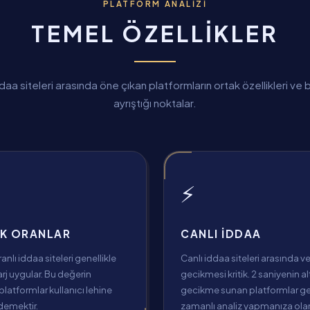
PLATFORM ANALIZI
TEMEL ÖZELLIKLER
daa siteleri arasında öne çıkan platformların ortak özellikleri ve b
ayrıştığı noktalar.
⚡
K ORANLAR
CANLI İDDAA
nlı iddaa siteleri genellikle
Canlı iddaa siteleri arasında ve
j uygular. Bu değerin
gecikmesi kritik. 2 saniyenin a
platformlar kullanıcı lehine
gecikme sunan platformlar g
 demektir.
zamanlı analiz yapmanıza olan