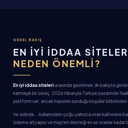
GENEL BAKIŞ
EN İYI İDDAA SITELER
NEDEN ÖNEMLI?
En iyi iddaa siteleri
arasında gezinmek, ilk bakışta gör
karmaşık bir süreç. 2026 itibarıyla Türkiye pazarında faa
platform var; ancak hepsinin sunduğu koşullar birbirinden 
Ve aslında... kullanıcıların çoğu yalnızca oran kalitesine 
ödeme altyapısı ve müşteri desteği en az oranlar kadar be