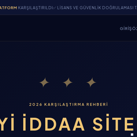
RŞILAŞTIRILDI
✅ LISANS VE GÜVENLIK DOĞRULAMASI TAMAMLAND
GIRIŞ
Ö
✦ ✦ ✦
2026 KARŞILAŞTIRMA REHBERI
YI İDDAA SIT