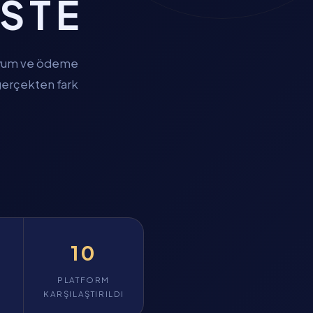
ISTE
l uyum ve ödeme
 gerçekten fark
10
PLATFORM
KARŞILAŞTIRILDI