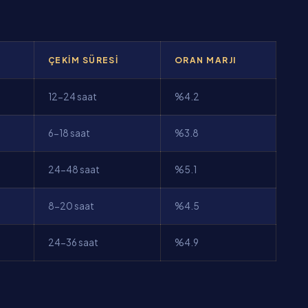
ÇEKIM SÜRESI
ORAN MARJI
12-24 saat
%4.2
6-18 saat
%3.8
24-48 saat
%5.1
8-20 saat
%4.5
24-36 saat
%4.9