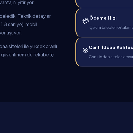
ntajını yitiriyor.
inceledik. Teknik detaylar
Ödeme Hızı
💳
 1.8 saniye), mobil
Çekim talepleri ortalama
 konuşuyor.
a siteleri ile yüksek oranlı
Canlı İddaa Kalites
🎯
em güvenli hem de rekabetçi
Canlı iddaa siteleri aras