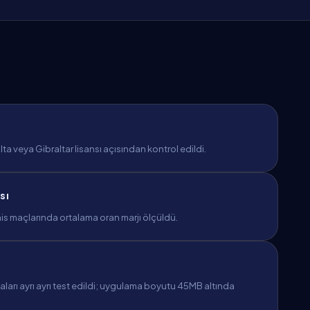
a veya Gibraltar lisansı açısından kontrol edildi.
sı
is maçlarında ortalama oran marjı ölçüldü.
arı ayrı ayrı test edildi; uygulama boyutu 45MB altında