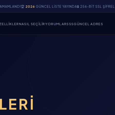
I
🏆
2026
GÜNCEL LISTE YAYINDA
🔒 256-BIT SSL ŞIFRELEME DOĞ
ZELLIKLER
NASIL SEÇILIR
YORUMLAR
SSS
GÜNCEL ADRES
ELERI