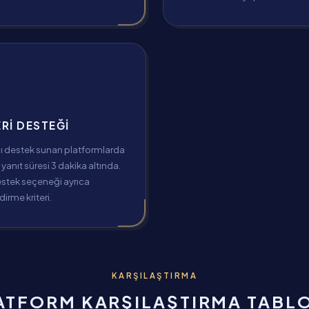
RI DESTEĞI
lı destek sunan platformlarda
yanıt süresi 3 dakika altında.
estek seçeneği ayrıca
irme kriteri.
KARŞILAŞTIRMA
ATFORM KARŞILAŞTIRMA TABL