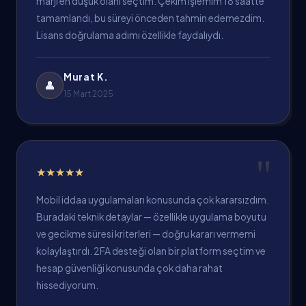
marjı en düşük olanı seçtim. Çekim işlemim 18 saatte
tamamlandı, bu süreyi önceden tahmin edemezdim.
Lisans doğrulama adımı özellikle faydalıydı.
Murat K.
👤
15 Mart 2025
★
★
★
★
★
Mobil iddaa uygulamaları konusunda çok kararsızdım.
Buradaki teknik detaylar — özellikle uygulama boyutu
ve gecikme süresi kriterleri — doğru kararı vermemi
kolaylaştırdı. 2FA desteği olan bir platform seçtim ve
hesap güvenliği konusunda çok daha rahat
hissediyorum.