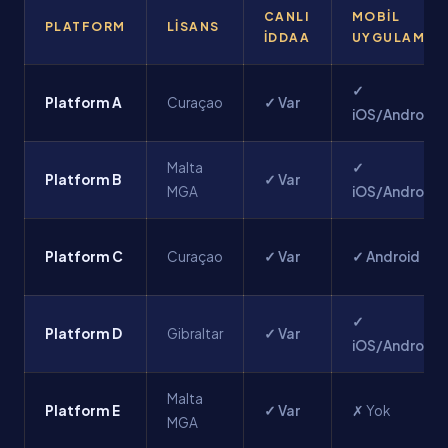
CANLI
MOBIL
PLATFORM
LISANS
İDDAA
UYGULAMA
✓
Platform A
Curaçao
✓ Var
iOS/Android
Malta
✓
Platform B
✓ Var
MGA
iOS/Android
Platform C
Curaçao
✓ Var
✓ Android
✓
Platform D
Gibraltar
✓ Var
iOS/Android
Malta
Platform E
✓ Var
✗ Yok
MGA