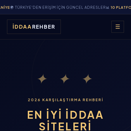
KIYE'DEN ERIŞIM IÇIN GÜNCEL ADRESLER
📊
10 PLATFORM
KARŞILA
İDDAA
REHBER
☰
✦ ✦ ✦
2026 KARŞILAŞTIRMA REHBERI
EN İYI İDDAA
SITELERI