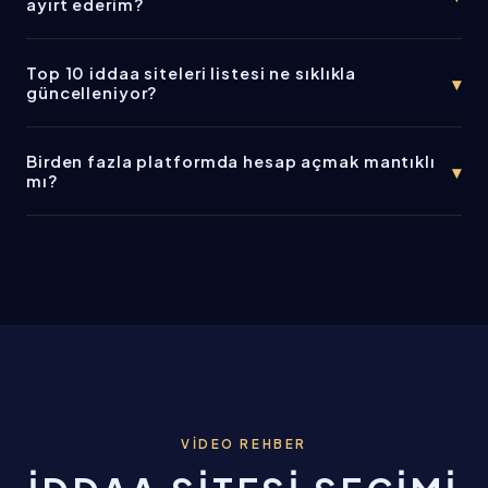
ayırt ederim?
ulaşılması güç hale gelir. Makul çevrim şartı genellikle 5x-15x
aralığında. Şartlar sayfasını okumadan karar vermeyin.
Birkaç pratik kural: lisans numarasını doğrulayın, WHOIS
Top 10 iddaa siteleri listesi ne sıklıkla
kayıtlarına bakın (domain yaşı 2 yılın altındaysa dikkatli olun),
▾
güncelleniyor?
bağımsız forum yorumlarını okuyun. Çekim taleplerini
geciktiren veya hesap kapatan platformlar hakkında genellikle
Bu rehber 2026 yılı verileri esas alınarak hazırlandı ve her
çok sayıda şikayet bulunur.
Birden fazla platformda hesap açmak mantıklı
çeyrekte gözden geçiriliyor. Platform koşulları, lisans durumu
▾
mı?
ve kullanıcı geri bildirimleri değiştiğinde sıralama da
güncelleniyor. Son güncelleme tarihi sayfanın üst kısmında
Birden fazla platformu takip etmek, oran karşılaştırması
belirtiliyor.
yapmanıza olanak tanır. Şöyle düşün: farklı platformlar aynı
maç için farklı oranlar sunabilir. Ancak her platformun kimlik
doğrulama sürecini tamamlamanız gerektiğini ve hesap
yönetiminin zaman aldığını göz önünde bulundurun.
VIDEO REHBER