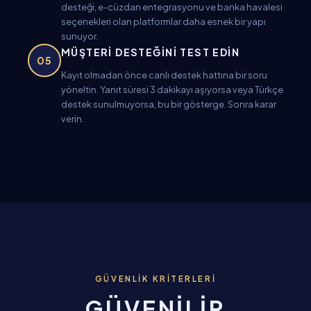
desteği, e-cüzdan entegrasyonu ve banka havalesi
seçenekleri olan platformlar daha esnek bir yapı
sunuyor.
MÜŞTERI DESTEĞINI TEST EDIN
05
Kayıt olmadan önce canlı destek hattına bir soru
yöneltin. Yanıt süresi 3 dakikayı aşıyorsa veya Türkçe
destek sunulmuyorsa, bu bir gösterge. Sonra karar
verin.
GÜVENLIK KRITERLERI
GÜVENILIR