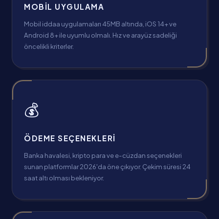
MOBIL UYGULAMA
Mobil iddaa uygulamaları 45MB altında, iOS 14+ ve
Android 8+ ile uyumlu olmalı. Hız ve arayüz sadeliği
öncelikli kriterler.
💰
ÖDEME SEÇENEKLERI
Banka havalesi, kripto para ve e-cüzdan seçenekleri
sunan platformlar 2026'da öne çıkıyor. Çekim süresi 24
saat altı olması bekleniyor.