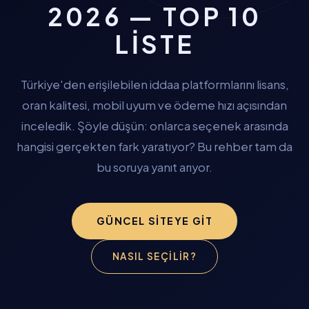
2026 — TOP 10
LISTE
Türkiye'den erişilebilen iddaa platformlarını lisans,
oran kalitesi, mobil uyum ve ödeme hızı açısından
inceledik. Şöyle düşün: onlarca seçenek arasında
hangisi gerçekten fark yaratıyor? Bu rehber tam da
bu soruya yanıt arıyor.
GÜNCEL SITEYE GIT
NASIL SEÇILIR?