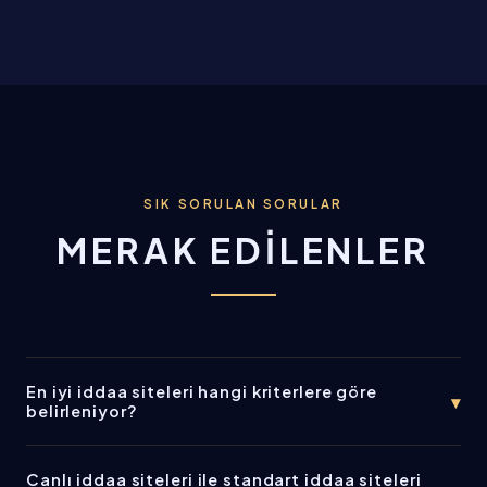
SIK SORULAN SORULAR
MERAK EDILENLER
En iyi iddaa siteleri hangi kriterlere göre
▾
belirleniyor?
Lisans durumu, oran marjı, ödeme hızı, müşteri desteği kalitesi
Canlı iddaa siteleri ile standart iddaa siteleri
ve mobil uyumluluk başlıca değerlendirme kriterleri. Bu beş