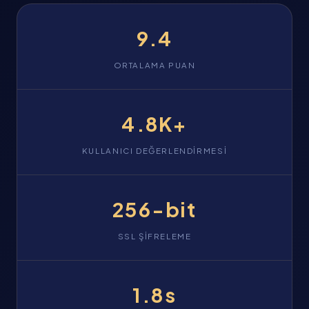
9.4
ORTALAMA PUAN
4.8K+
KULLANICI DEĞERLENDIRMESI
256-bit
SSL ŞIFRELEME
1.8s