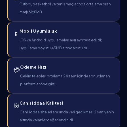
Futbol, basketbol ve tenis maçlarında ortalama oran
marjı ölçüldü.
Mobil Uyumluluk
📱
iOS ve Android uygulamaları ayrı ayrı test edildi;
uygulama boyutu 45MB altında tutuldu.
Ödeme Hızı
💳
Çekim talepleri ortalama 24 saat içinde sonuçlanan
platformlar öne çıktı.
Canlı İddaa Kalitesi
🎯
Canlı iddaa siteleri arasında veri gecikmesi 2 saniyenin
altında kalanlar değerlendirildi.