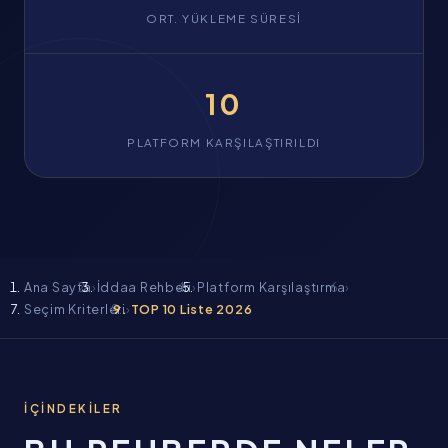
ORT. YÜKLEME SÜRESI
10
PLATFORM KARŞILAŞTIRILDI
Ana Sayfa
›
İddaa Rehberi
›
Platform Karşılaştırma
›
Seçim Kriterleri
›
TOP 10 Liste 2026
İÇINDEKILER