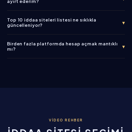
ayırt ederim?
ulaşılması güç hale gelir. Makul çevrim şartı genellikle 5x-15x
aralığında. Şartlar sayfasını okumadan karar vermeyin.
Birkaç pratik kural: lisans numarasını doğrulayın, WHOIS
Top 10 iddaa siteleri listesi ne sıklıkla
kayıtlarına bakın (domain yaşı 2 yılın altındaysa dikkatli olun),
▾
güncelleniyor?
bağımsız forum yorumlarını okuyun. Çekim taleplerini
geciktiren veya hesap kapatan platformlar hakkında genellikle
Bu rehber 2026 yılı verileri esas alınarak hazırlandı ve her
çok sayıda şikayet bulunur.
Birden fazla platformda hesap açmak mantıklı
çeyrekte gözden geçiriliyor. Platform koşulları, lisans durumu
▾
mı?
ve kullanıcı geri bildirimleri değiştiğinde sıralama da
güncelleniyor. Son güncelleme tarihi sayfanın üst kısmında
Birden fazla platformu takip etmek, oran karşılaştırması
belirtiliyor.
yapmanıza olanak tanır. Şöyle düşün: farklı platformlar aynı
maç için farklı oranlar sunabilir. Ancak her platformun kimlik
doğrulama sürecini tamamlamanız gerektiğini ve hesap
yönetiminin zaman aldığını göz önünde bulundurun.
VIDEO REHBER