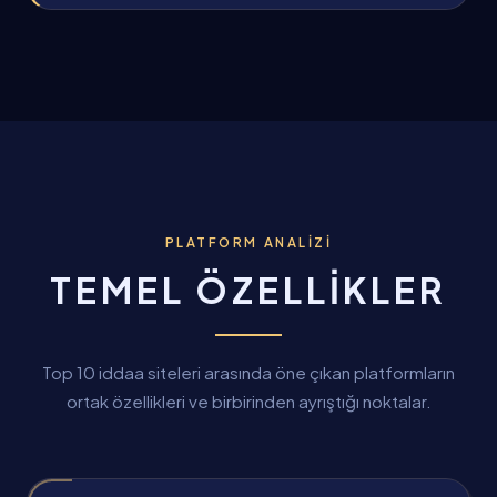
PLATFORM ANALIZI
TEMEL ÖZELLIKLER
Top 10 iddaa siteleri arasında öne çıkan platformların
ortak özellikleri ve birbirinden ayrıştığı noktalar.