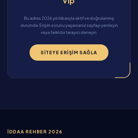
vip
Bu adres 2026 yılı itibarıyla aktif ve doğrulanmış
durumda. Erişim sorunu yaşarsanız sayfayı yenileyin
veya farklı bir tarayıcı deneyin.
SITEYE ERIŞIM SAĞLA
İDDAA REHBER 2026