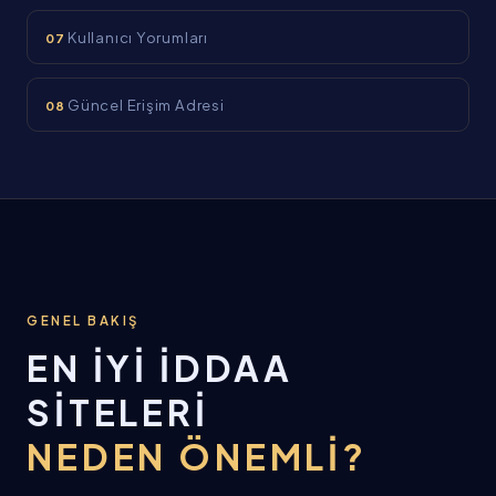
Kullanıcı Yorumları
07
Güncel Erişim Adresi
08
GENEL BAKIŞ
EN İYI İDDAA
SITELERI
NEDEN ÖNEMLI?