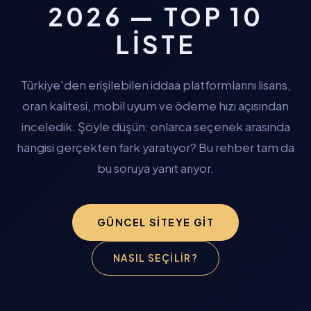
2026 — TOP 10
LISTE
Türkiye'den erişilebilen iddaa platformlarını lisans,
oran kalitesi, mobil uyum ve ödeme hızı açısından
inceledik. Şöyle düşün: onlarca seçenek arasında
hangisi gerçekten fark yaratıyor? Bu rehber tam da
bu soruya yanıt arıyor.
GÜNCEL SITEYE GIT
NASIL SEÇILIR?