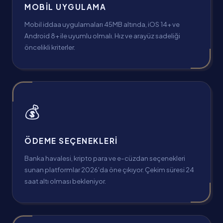
MOBIL UYGULAMA
Mobil iddaa uygulamaları 45MB altında, iOS 14+ ve
Android 8+ ile uyumlu olmalı. Hız ve arayüz sadeliği
öncelikli kriterler.
💰
ÖDEME SEÇENEKLERI
Banka havalesi, kripto para ve e-cüzdan seçenekleri
sunan platformlar 2026'da öne çıkıyor. Çekim süresi 24
saat altı olması bekleniyor.