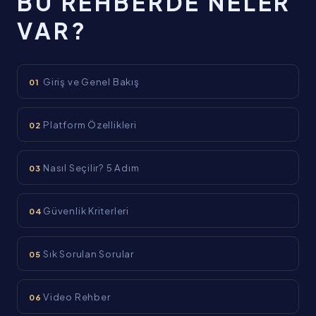
BU REHBERDE NELER
VAR?
Giriş ve Genel Bakış
01
Platform Özellikleri
02
Nasıl Seçilir? 5 Adım
03
Güvenlik Kriterleri
04
Sık Sorulan Sorular
05
Video Rehber
06