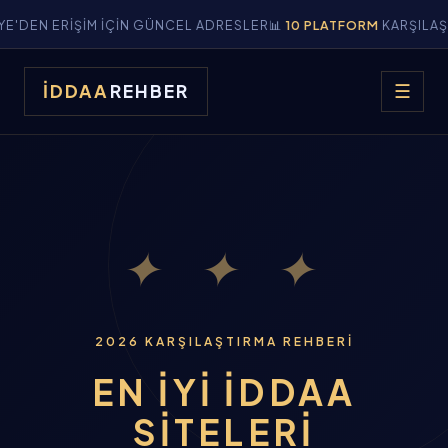
ŞIM IÇIN GÜNCEL ADRESLER
📊
10 PLATFORM
KARŞILAŞTIRILDI
✅ LI
İDDAA
REHBER
☰
✦ ✦ ✦
2026 KARŞILAŞTIRMA REHBERI
EN İYI İDDAA
SITELERI