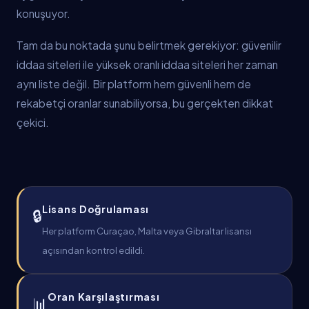
konuşuyor.
Tam da bu noktada şunu belirtmek gerekiyor: güvenilir
iddaa siteleri ile yüksek oranlı iddaa siteleri her zaman
aynı liste değil. Bir platform hem güvenli hem de
rekabetçi oranlar sunabiliyorsa, bu gerçekten dikkat
çekici.
Lisans Doğrulaması
🔒
Her platform Curaçao, Malta veya Gibraltar lisansı
açısından kontrol edildi.
Oran Karşılaştırması
📊