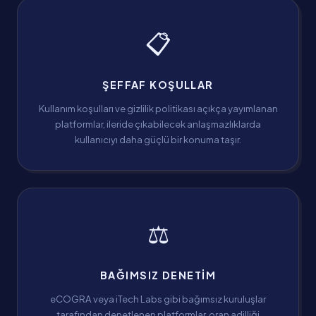
📋
ŞEFFAF KOŞULLAR
Kullanım koşulları ve gizlilik politikası açıkça yayımlanan
platformlar, ileride çıkabilecek anlaşmazlıklarda
kullanıcıyı daha güçlü bir konuma taşır.
⚖️
BAĞIMSIZ DENETIM
eCOGRA veya iTech Labs gibi bağımsız kuruluşlar
tarafından denetlenen platformlar, oran adilliği