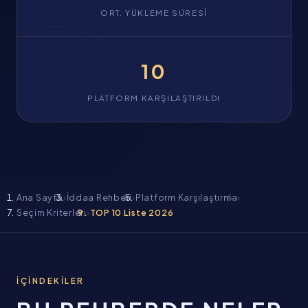
ORT. YÜKLEME SÜRESI
10
PLATFORM KARŞILAŞTIRILDI
Ana Sayfa
›
İddaa Rehberi
›
Platform Karşılaştırma
›
Seçim Kriterleri
›
TOP 10 Liste 2026
İÇINDEKILER