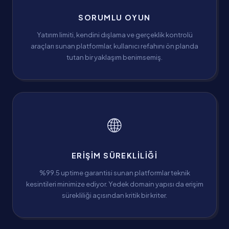
SORUMLU OYUN
Yatırım limiti, kendini dışlama ve gerçeklik kontrolü
araçları sunan platformlar, kullanıcı refahını ön planda
tutan bir yaklaşım benimsemiş.
🌐
ERIŞIM SÜREKLILIĞI
%99.5 uptime garantisi sunan platformlar teknik
kesintileri minimize ediyor. Yedek domain yapısı da erişim
sürekliliği açısından kritik bir kriter.