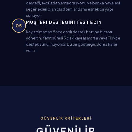
desteği, e-cüzdan entegrasyonu ve banka havalesi
seçenekleri olan platformlar daha esnek bir yapı
sunuyor.
MÜŞTERI DESTEĞINI TEST EDIN
05
Kayıt olmadan önce canlı destek hattına bir soru
yöneltin. Yanıt süresi 3 dakikayı aşıyorsa veya Türkçe
destek sunulmuyorsa, bu bir gösterge. Sonra karar
verin.
GÜVENLIK KRITERLERI
GÜVENILIR