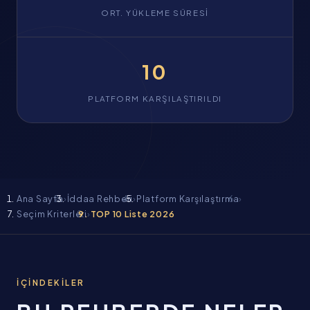
ORT. YÜKLEME SÜRESI
10
PLATFORM KARŞILAŞTIRILDI
Ana Sayfa
›
İddaa Rehberi
›
Platform Karşılaştırma
›
Seçim Kriterleri
›
TOP 10 Liste 2026
İÇINDEKILER