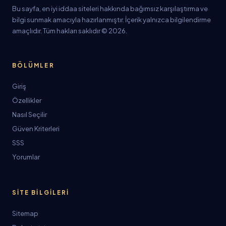
Bu sayfa, en iyi iddaa siteleri hakkında bağımsız karşılaştırma ve
bilgi sunmak amacıyla hazırlanmıştır. İçerik yalnızca bilgilendirme
amaçlıdır. Tüm hakları saklıdır ©
2026
.
BÖLÜMLER
Giriş
Özellikler
Nasıl Seçilir
Güven Kriterleri
SSS
Yorumlar
SITE BILGILERI
Sitemap