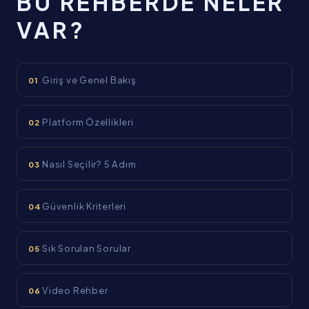
BU REHBERDE NELER
VAR?
Giriş ve Genel Bakış
01
Platform Özellikleri
02
Nasıl Seçilir? 5 Adım
03
Güvenlik Kriterleri
04
Sık Sorulan Sorular
05
Video Rehber
06