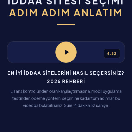
İDDAA SITESI SEÇIMI
ADIM ADIM ANLATIM
4:32
EN İYI İDDAA SITELERINI NASIL SEÇERSINIZ?
2026 REHBERI
Lisans kontrolünden oran karşılaştırmasına, mobil uygulama
testinden ödeme yöntemi seçimine kadar tüm adımları bu
videoda bulabilirsiniz. Süre: 4 dakika 32 saniye.