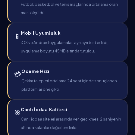
Futbol, basketbol ve tenis maçlarında ortalama oran
marjı ölçüldü.
Mobil Uyumluluk
📱
iOS ve Android uygulamaları ayrı ayrı test edildi;
uygulama boyutu 45MB altında tutuldu.
Ödeme Hızı
💳
Çekim talepleri ortalama 24 saat içinde sonuçlanan
platformlar öne çıktı.
Canlı İddaa Kalitesi
🎯
Canlı iddaa siteleri arasında veri gecikmesi 2 saniyenin
altında kalanlar değerlendirildi.