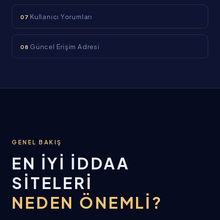
Kullanıcı Yorumları
07
Güncel Erişim Adresi
08
GENEL BAKIŞ
EN İYI İDDAA
SITELERI
NEDEN ÖNEMLI?