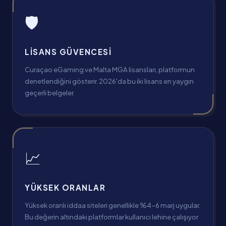
🛡️
LISANS GÜVENCESI
Curaçao eGaming ve Malta MGA lisansları, platformun
denetlendiğini gösterir. 2026'da bu iki lisans en yaygın
geçerli belgeler.
📈
YÜKSEK ORANLAR
Yüksek oranlı iddaa siteleri genellikle %4-6 marj uygular.
Bu değerin altındaki platformlar kullanıcı lehine çalışıyor