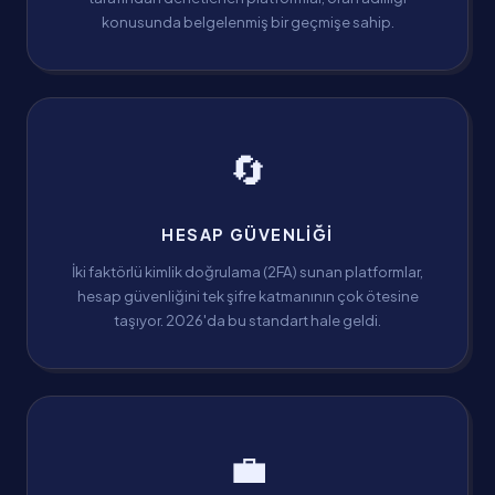
konusunda belgelenmiş bir geçmişe sahip.
🔄
HESAP GÜVENLIĞI
İki faktörlü kimlik doğrulama (2FA) sunan platformlar,
hesap güvenliğini tek şifre katmanının çok ötesine
taşıyor. 2026'da bu standart hale geldi.
💼