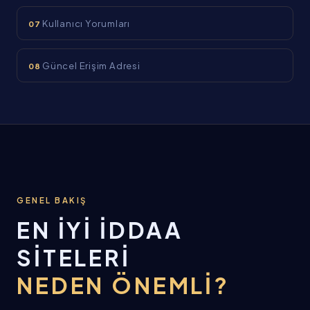
Kullanıcı Yorumları
07
Güncel Erişim Adresi
08
GENEL BAKIŞ
EN İYI İDDAA
SITELERI
NEDEN ÖNEMLI?