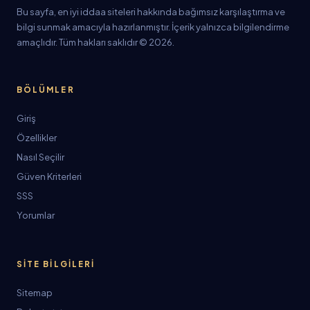
Bu sayfa, en iyi iddaa siteleri hakkında bağımsız karşılaştırma ve
bilgi sunmak amacıyla hazırlanmıştır. İçerik yalnızca bilgilendirme
amaçlıdır. Tüm hakları saklıdır ©
2026
.
BÖLÜMLER
Giriş
Özellikler
Nasıl Seçilir
Güven Kriterleri
SSS
Yorumlar
SITE BILGILERI
Sitemap