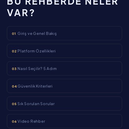
BU REHBERDE NELER
VAR?
Giriş ve Genel Bakış
01
Platform Özellikleri
02
Nasıl Seçilir? 5 Adım
03
Güvenlik Kriterleri
04
Sık Sorulan Sorular
05
Video Rehber
06