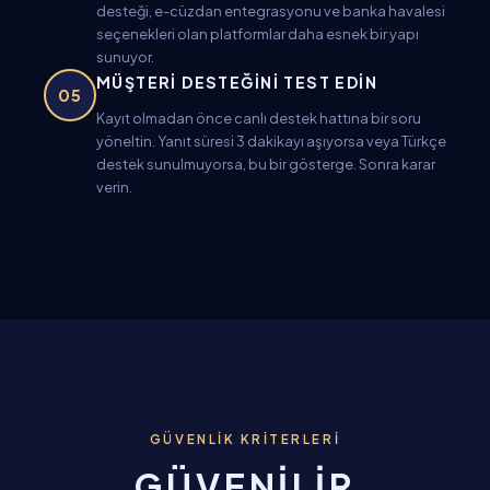
desteği, e-cüzdan entegrasyonu ve banka havalesi
seçenekleri olan platformlar daha esnek bir yapı
sunuyor.
MÜŞTERI DESTEĞINI TEST EDIN
05
Kayıt olmadan önce canlı destek hattına bir soru
yöneltin. Yanıt süresi 3 dakikayı aşıyorsa veya Türkçe
destek sunulmuyorsa, bu bir gösterge. Sonra karar
verin.
GÜVENLIK KRITERLERI
GÜVENILIR