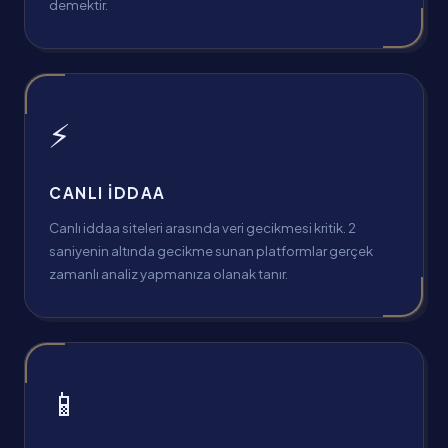
demektir.
⚡
CANLI İDDAA
Canlı iddaa siteleri arasında veri gecikmesi kritik. 2
saniyenin altında gecikme sunan platformlar gerçek
zamanlı analiz yapmanıza olanak tanır.
📱