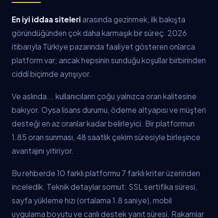
En iyi iddaa siteleri
arasında gezinmek, ilk bakışta
göründüğünden çok daha karmaşık bir süreç. 2026
itibarıyla Türkiye pazarında faaliyet gösteren onlarca
platform var; ancak hepsinin sunduğu koşullar birbirinden
ciddi biçimde ayrışıyor.
Ve aslında... kullanıcıların çoğu yalnızca oran kalitesine
bakıyor. Oysa lisans durumu, ödeme altyapısı ve müşteri
desteği en az oranlar kadar belirleyici. Bir platformun
1.85 oran sunması, 48 saatlik çekim süresiyle birleşince
avantajını yitiriyor.
Bu rehberde 10 farklı platformu 7 farklı kriter üzerinden
inceledik. Teknik detaylar somut: SSL sertifika süresi,
sayfa yükleme hızı (ortalama 1.8 saniye), mobil
uygulama boyutu ve canlı destek yanıt süresi. Rakamlar