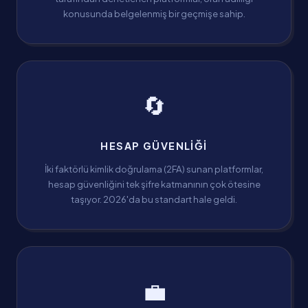
konusunda belgelenmiş bir geçmişe sahip.
🔄
HESAP GÜVENLIĞI
İki faktörlü kimlik doğrulama (2FA) sunan platformlar,
hesap güvenliğini tek şifre katmanının çok ötesine
taşıyor. 2026'da bu standart hale geldi.
💼