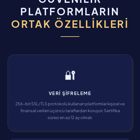
PLATFORMLARIN
ORTAK ÖZELLIKLERI
🔐
VERI ŞIFRELEME
256-bit SSL/TLS protokolü kullanan platformlar kişisel ve
finansal verileri üçüncü taraflardan koruyor. Sertifika
süresi en az 12 ay olmalı.