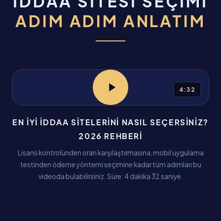
İDDAA SITESI SEÇIMI
ADIM ADIM ANLATIM
4:32
EN İYI İDDAA SITELERINI NASIL SEÇERSINIZ?
2026 REHBERI
Lisans kontrolünden oran karşılaştırmasına, mobil uygulama
testinden ödeme yöntemi seçimine kadar tüm adımları bu
videoda bulabilirsiniz. Süre: 4 dakika 32 saniye.