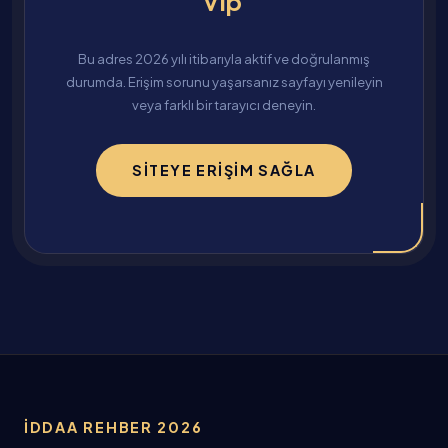
vip
Bu adres 2026 yılı itibarıyla aktif ve doğrulanmış
durumda. Erişim sorunu yaşarsanız sayfayı yenileyin
veya farklı bir tarayıcı deneyin.
SITEYE ERIŞIM SAĞLA
İDDAA REHBER 2026