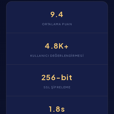
9.4
ORTALAMA PUAN
4.8K+
KULLANICI DEĞERLENDIRMESI
256-bit
SSL ŞIFRELEME
1.8s