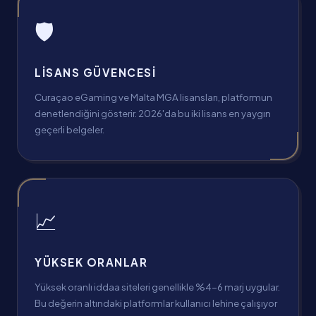
🛡️
LISANS GÜVENCESI
Curaçao eGaming ve Malta MGA lisansları, platformun
denetlendiğini gösterir. 2026'da bu iki lisans en yaygın
geçerli belgeler.
📈
YÜKSEK ORANLAR
Yüksek oranlı iddaa siteleri genellikle %4-6 marj uygular.
Bu değerin altındaki platformlar kullanıcı lehine çalışıyor