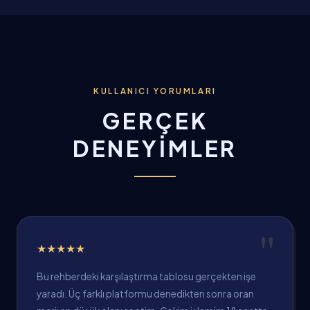
KULLANICI YORUMLARI
GERÇEK
DENEYIMLER
★
★
★
★
★
Bu rehberdeki karşılaştırma tablosu gerçekten işe
yaradı. Üç farklı platformu denedikten sonra oran