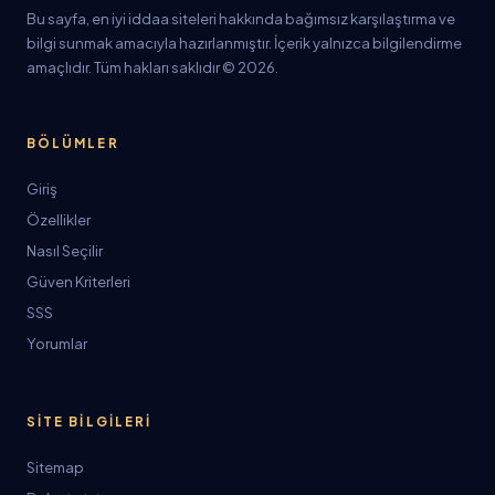
Bu sayfa, en iyi iddaa siteleri hakkında bağımsız karşılaştırma ve
bilgi sunmak amacıyla hazırlanmıştır. İçerik yalnızca bilgilendirme
amaçlıdır. Tüm hakları saklıdır ©
2026
.
BÖLÜMLER
Giriş
Özellikler
Nasıl Seçilir
Güven Kriterleri
SSS
Yorumlar
SITE BILGILERI
Sitemap