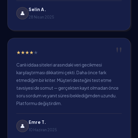
Selin A.
👤
28 Nisan 2025
★
★
★
★
★
Canlı iddaa siteleri arasındaki veri gecikmesi
karşılaştırması dikkatimi çekti. Daha önce fark
etmediğim bir kriter. Müşteri desteğini test etme
tavsiyesi de somut — gerçekten kayıt olmadan önce
soru sordum ve yanıt süresi beklediğimden uzundu.
Platformu değiştirdim.
Emre T.
👤
10 Haziran 2025