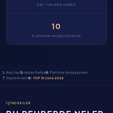
ORT. YÜKLEME SÜRESI
10
PLATFORM KARŞILAŞTIRILDI
Ana Sayfa
›
İddaa Rehberi
›
Platform Karşılaştırma
›
Seçim Kriterleri
›
TOP 10 Liste 2026
İÇINDEKILER