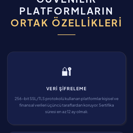
PLATFORMLARIN
ORTAK ÖZELLIKLERI
🔐
VERI ŞIFRELEME
256-bit SSL/TLS protokolü kullanan platformlar kişisel ve
finansal verileri üçüncü taraflardan koruyor. Sertifika
süresi en az 12 ay olmalı.