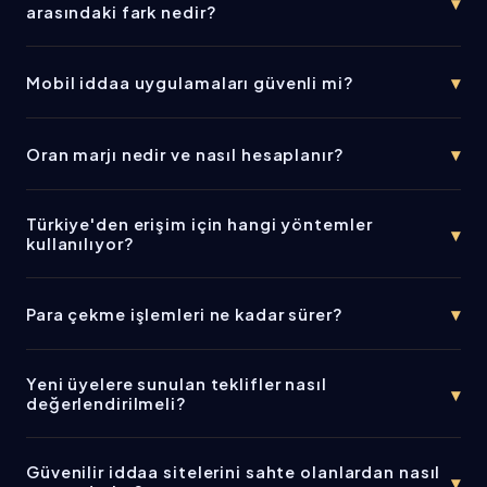
▾
arasındaki fark nedir?
faktörün dengeli bir bileşimi, bir platformu öne çıkaran temel
unsur. Tek bir kriter üzerinden değerlendirme yanıltıcı olabilir.
Canlı iddaa platformları, maç devam ederken anlık oran
▾
Mobil iddaa uygulamaları güvenli mi?
güncellemesi sunar. Bu, veri gecikmesini kritik hale getirir: 2
saniyenin üzerindeki gecikmeler stratejik kararları olumsuz
Resmi uygulama mağazalarından (App Store, Google Play)
etkiler. Standart iddaa ise maç öncesi sabit oranlarla çalışır;
▾
Oran marjı nedir ve nasıl hesaplanır?
indirilen uygulamalar belirli güvenlik standartlarından geçiyor.
daha öngörülebilir bir yapı sunar.
Üçüncü taraf kaynaklardan APK indirmek risk taşır.
Oran marjı, platformun her bahisten aldığı komisyonu gösterir.
Uygulamanın son güncellenme tarihine bakın: 6 aydan eski
Türkiye'den erişim için hangi yöntemler
Hesaplama için tüm olası sonuçların olasılıklarını toplayın: bu
▾
güncelleme, aktif geliştirme olmadığının işareti.
kullanılıyor?
değer %100'ün üzerindeyse aradaki fark marjdır. Örneğin
%104 toplam olasılık, %4 marj anlamına gelir. Düşük marj,
Platformlar zaman zaman yedek domain adresleri kullanır.
kullanıcı lehine daha adil oranlar demek.
▾
Para çekme işlemleri ne kadar sürer?
Güncel erişim adresi genellikle platformun resmi sosyal medya
kanallarında veya bu tür rehber sayfalarda paylaşılır. DNS
Bu süre ödeme yöntemine ve platforma göre değişir. Kripto
değişikliği veya alternatif adres yöntemi en yaygın erişim
Yeni üyelere sunulan teklifler nasıl
para çekimleri genellikle 1-4 saat içinde tamamlanır. Banka
▾
biçimi.
değerlendirilmeli?
havalesi 12-48 saat arasında değişiyor. Bazı platformlar VIP
hesaplar için öncelikli işlem seçeneği sunuyor; bu da süreci 6
Tekliflerin çevrim şartlarına dikkat edin. Yüksek görünen bir
saate indirebilir.
Güvenilir iddaa sitelerini sahte olanlardan nasıl
teklif, 30x veya üzeri çevrim gereksinimiyle birleşince pratikte
▾