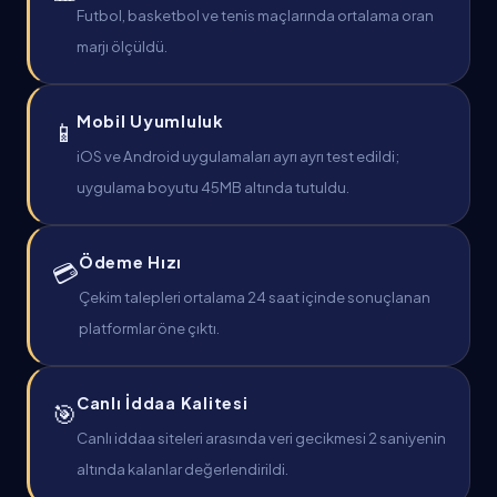
Futbol, basketbol ve tenis maçlarında ortalama oran
marjı ölçüldü.
Mobil Uyumluluk
📱
iOS ve Android uygulamaları ayrı ayrı test edildi;
uygulama boyutu 45MB altında tutuldu.
Ödeme Hızı
💳
Çekim talepleri ortalama 24 saat içinde sonuçlanan
platformlar öne çıktı.
Canlı İddaa Kalitesi
🎯
Canlı iddaa siteleri arasında veri gecikmesi 2 saniyenin
altında kalanlar değerlendirildi.