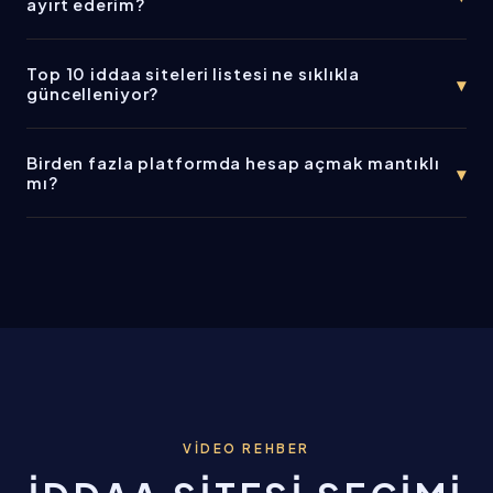
ayırt ederim?
ulaşılması güç hale gelir. Makul çevrim şartı genellikle 5x-15x
aralığında. Şartlar sayfasını okumadan karar vermeyin.
Birkaç pratik kural: lisans numarasını doğrulayın, WHOIS
Top 10 iddaa siteleri listesi ne sıklıkla
kayıtlarına bakın (domain yaşı 2 yılın altındaysa dikkatli olun),
▾
güncelleniyor?
bağımsız forum yorumlarını okuyun. Çekim taleplerini
geciktiren veya hesap kapatan platformlar hakkında genellikle
Bu rehber 2026 yılı verileri esas alınarak hazırlandı ve her
çok sayıda şikayet bulunur.
Birden fazla platformda hesap açmak mantıklı
çeyrekte gözden geçiriliyor. Platform koşulları, lisans durumu
▾
mı?
ve kullanıcı geri bildirimleri değiştiğinde sıralama da
güncelleniyor. Son güncelleme tarihi sayfanın üst kısmında
Birden fazla platformu takip etmek, oran karşılaştırması
belirtiliyor.
yapmanıza olanak tanır. Şöyle düşün: farklı platformlar aynı
maç için farklı oranlar sunabilir. Ancak her platformun kimlik
doğrulama sürecini tamamlamanız gerektiğini ve hesap
yönetiminin zaman aldığını göz önünde bulundurun.
VIDEO REHBER