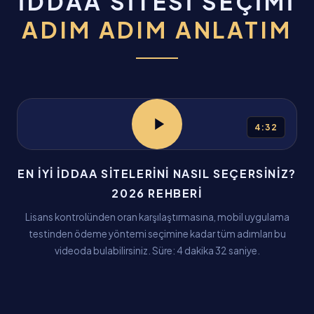
İDDAA SITESI SEÇIMI
ADIM ADIM ANLATIM
4:32
EN İYI İDDAA SITELERINI NASIL SEÇERSINIZ?
2026 REHBERI
Lisans kontrolünden oran karşılaştırmasına, mobil uygulama
testinden ödeme yöntemi seçimine kadar tüm adımları bu
videoda bulabilirsiniz. Süre: 4 dakika 32 saniye.