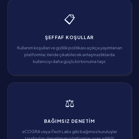
📋
ŞEFFAF KOŞULLAR
Kullanım koşulları ve gizlilik politikası açıkça yayımlanan
platformlar, ileride çıkabilecek anlaşmazlıklarda
kullanıcıyı daha güçlü bir konuma taşır.
⚖️
BAĞIMSIZ DENETIM
eCOGRA veya iTech Labs gibi bağımsız kuruluşlar
tarafından denetlenen platformlar, oran adilliği