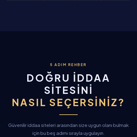
5 ADIM REHBER
DOĞRU İDDAA
SITESINI
NASIL SEÇERSINIZ?
Güvenilir iddaa siteleri arasından size uygun olanı bulmak
için bu beş adımı sırayla uygulayın.