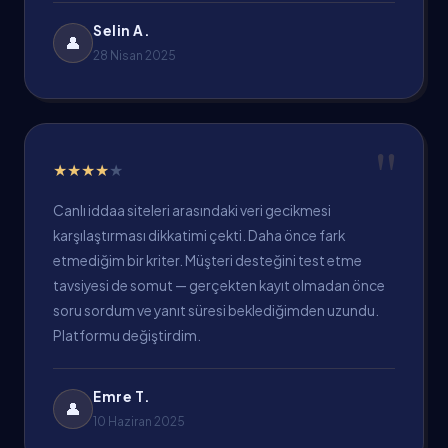
Selin A.
👤
28 Nisan 2025
★
★
★
★
★
Canlı iddaa siteleri arasındaki veri gecikmesi
karşılaştırması dikkatimi çekti. Daha önce fark
etmediğim bir kriter. Müşteri desteğini test etme
tavsiyesi de somut — gerçekten kayıt olmadan önce
soru sordum ve yanıt süresi beklediğimden uzundu.
Platformu değiştirdim.
Emre T.
👤
10 Haziran 2025