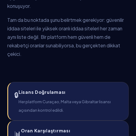
konuşuyor.
Tam da bu noktada şunu belirtmek gerekiyor: güvenilir
iddaa siteleri ile yüksek oranlı iddaa siteleri her zaman
aynı liste değil. Bir platform hem güvenli hem de
rekabetçi oranlar sunabiliyorsa, bu gerçekten dikkat
çekici.
Lisans Doğrulaması
🔒
Her platform Curaçao, Malta veya Gibraltar lisansı
açısından kontrol edildi.
Oran Karşılaştırması
📊