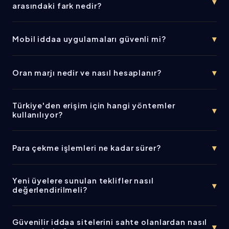
▾
arasındaki fark nedir?
faktörün dengeli bir bileşimi, bir platformu öne çıkaran temel
unsur. Tek bir kriter üzerinden değerlendirme yanıltıcı olabilir.
Canlı iddaa platformları, maç devam ederken anlık oran
▾
Mobil iddaa uygulamaları güvenli mi?
güncellemesi sunar. Bu, veri gecikmesini kritik hale getirir: 2
saniyenin üzerindeki gecikmeler stratejik kararları olumsuz
Resmi uygulama mağazalarından (App Store, Google Play)
etkiler. Standart iddaa ise maç öncesi sabit oranlarla çalışır;
▾
Oran marjı nedir ve nasıl hesaplanır?
indirilen uygulamalar belirli güvenlik standartlarından geçiyor.
daha öngörülebilir bir yapı sunar.
Üçüncü taraf kaynaklardan APK indirmek risk taşır.
Oran marjı, platformun her bahisten aldığı komisyonu gösterir.
Uygulamanın son güncellenme tarihine bakın: 6 aydan eski
Türkiye'den erişim için hangi yöntemler
Hesaplama için tüm olası sonuçların olasılıklarını toplayın: bu
▾
güncelleme, aktif geliştirme olmadığının işareti.
kullanılıyor?
değer %100'ün üzerindeyse aradaki fark marjdır. Örneğin
%104 toplam olasılık, %4 marj anlamına gelir. Düşük marj,
Platformlar zaman zaman yedek domain adresleri kullanır.
kullanıcı lehine daha adil oranlar demek.
▾
Para çekme işlemleri ne kadar sürer?
Güncel erişim adresi genellikle platformun resmi sosyal medya
kanallarında veya bu tür rehber sayfalarda paylaşılır. DNS
Bu süre ödeme yöntemine ve platforma göre değişir. Kripto
değişikliği veya alternatif adres yöntemi en yaygın erişim
Yeni üyelere sunulan teklifler nasıl
para çekimleri genellikle 1-4 saat içinde tamamlanır. Banka
▾
biçimi.
değerlendirilmeli?
havalesi 12-48 saat arasında değişiyor. Bazı platformlar VIP
hesaplar için öncelikli işlem seçeneği sunuyor; bu da süreci 6
Tekliflerin çevrim şartlarına dikkat edin. Yüksek görünen bir
saate indirebilir.
Güvenilir iddaa sitelerini sahte olanlardan nasıl
teklif, 30x veya üzeri çevrim gereksinimiyle birleşince pratikte
▾