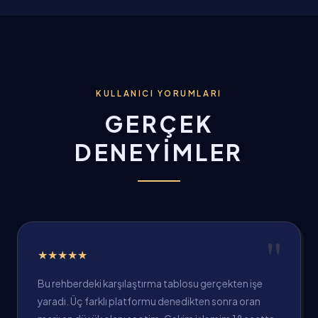
KULLANICI YORUMLARI
GERÇEK
DENEYIMLER
★
★
★
★
★
Bu rehberdeki karşılaştırma tablosu gerçekten işe
yaradı. Üç farklı platformu denedikten sonra oran