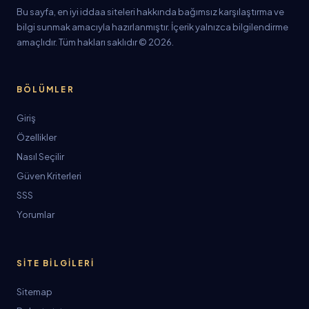
Bu sayfa, en iyi iddaa siteleri hakkında bağımsız karşılaştırma ve
bilgi sunmak amacıyla hazırlanmıştır. İçerik yalnızca bilgilendirme
amaçlıdır. Tüm hakları saklıdır ©
2026
.
BÖLÜMLER
Giriş
Özellikler
Nasıl Seçilir
Güven Kriterleri
SSS
Yorumlar
SITE BILGILERI
Sitemap