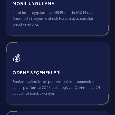
MOBIL UYGULAMA
Mobil iddaa uygulamaları 45MB altında, iOS 14+ ve
Android 8+ ile uyumlu olmalı. Hız ve arayüz sadeliği
öncelikli kriterler.
💰
ÖDEME SEÇENEKLERI
Banka havalesi, kripto para ve e-cüzdan seçenekleri
sunan platformlar 2026'da öne çıkıyor. Çekim süresi 24
saat altı olması bekleniyor.