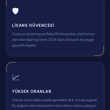
🛡️
LISANS GÜVENCESI
Curaçao eGaming ve Malta MGA lisansları, platformun
denetlendiğini gösterir. 2026'da bu iki lisans en yaygın
geçerli belgeler.
📈
YÜKSEK ORANLAR
Yüksek oranlı iddaa siteleri genellikle %4-6 marj uygular.
Bu değerin altındaki platformlar kullanıcı lehine çalışıyor