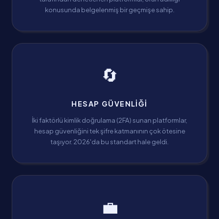
konusunda belgelenmiş bir geçmişe sahip.
🔄
HESAP GÜVENLIĞI
İki faktörlü kimlik doğrulama (2FA) sunan platformlar,
hesap güvenliğini tek şifre katmanının çok ötesine
taşıyor. 2026'da bu standart hale geldi.
💼