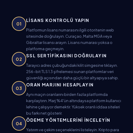
LISANS KONTROLÜ YAPIN
01
Platformun lisans numarasını ilgili otoritenin web
sitesinde doğrulayın. Curaçao, Malta MGA veya
Gibraltar lisansı arayın. Lisans numarası yoksa o
platforma geçmeyin.
SSL SERTIFIKASINI DOĞRULAYIN
02
Tarayıcı adres çubuğundaki kilit simgesine tıklayın.
256-bit TLS 1.3 şifrelemesi sunan platformlar veri
güvenliği açısından daha güçlü bir altyapıya sahip.
ORAN MARJINI HESAPLAYIN
03
Aynı maçın oranlarını birden fazla platformda
karşılaştırın. Marj %4'ün altındaysa platform kullanıcı
lehine çalışıyor demektir. Yüksek oranlı iddaa siteleri
bu farkı net gösterir.
ÖDEME YÖNTEMLERINI İNCELEYIN
04
Yatırım ve çekim seçeneklerini listeleyin. Kripto para