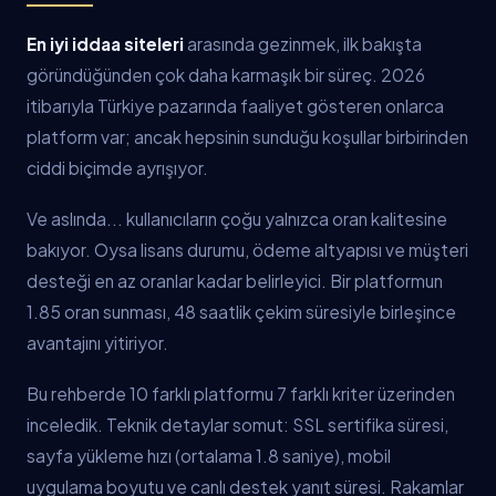
En iyi iddaa siteleri
arasında gezinmek, ilk bakışta
göründüğünden çok daha karmaşık bir süreç. 2026
itibarıyla Türkiye pazarında faaliyet gösteren onlarca
platform var; ancak hepsinin sunduğu koşullar birbirinden
ciddi biçimde ayrışıyor.
Ve aslında... kullanıcıların çoğu yalnızca oran kalitesine
bakıyor. Oysa lisans durumu, ödeme altyapısı ve müşteri
desteği en az oranlar kadar belirleyici. Bir platformun
1.85 oran sunması, 48 saatlik çekim süresiyle birleşince
avantajını yitiriyor.
Bu rehberde 10 farklı platformu 7 farklı kriter üzerinden
inceledik. Teknik detaylar somut: SSL sertifika süresi,
sayfa yükleme hızı (ortalama 1.8 saniye), mobil
uygulama boyutu ve canlı destek yanıt süresi. Rakamlar