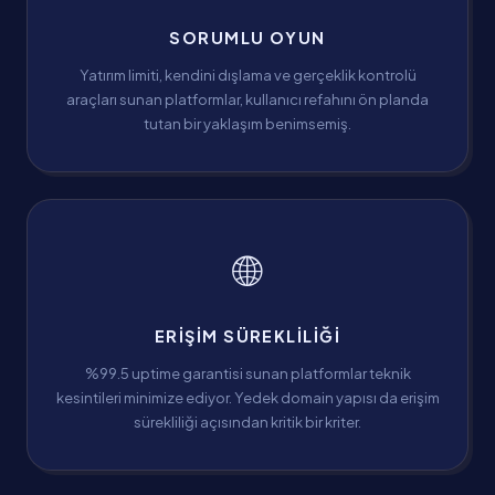
SORUMLU OYUN
Yatırım limiti, kendini dışlama ve gerçeklik kontrolü
araçları sunan platformlar, kullanıcı refahını ön planda
tutan bir yaklaşım benimsemiş.
🌐
ERIŞIM SÜREKLILIĞI
%99.5 uptime garantisi sunan platformlar teknik
kesintileri minimize ediyor. Yedek domain yapısı da erişim
sürekliliği açısından kritik bir kriter.