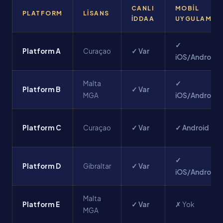
CANLI
MOBIL
PLATFORM
LISANS
İDDAA
UYGULAMA
✓
Platform A
Curaçao
✓ Var
iOS/Android
Malta
✓
Platform B
✓ Var
MGA
iOS/Android
Platform C
Curaçao
✓ Var
✓ Android
✓
Platform D
Gibraltar
✓ Var
iOS/Android
Malta
Platform E
✓ Var
✗ Yok
MGA