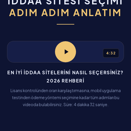
İDDAA SITESI SEÇIMI
ADIM ADIM ANLATIM
4:32
EN İYI İDDAA SITELERINI NASIL SEÇERSINIZ?
2026 REHBERI
Lisans kontrolünden oran karşılaştırmasına, mobil uygulama
testinden ödeme yöntemi seçimine kadar tüm adımları bu
videoda bulabilirsiniz. Süre: 4 dakika 32 saniye.