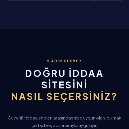
5 ADIM REHBER
DOĞRU İDDAA
SITESINI
NASIL SEÇERSINIZ?
Güvenilir iddaa siteleri arasından size uygun olanı bulmak
için bu beş adımı sırayla uygulayın.