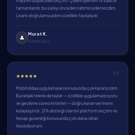
marjı en düşük olanı seçtim. Çekim işlemim 18 saatte
tamamlandı, bu süreyi önceden tahmin edemezdim.
Lisans doğrulama adımı özellikle faydalıydı.
Murat K.
👤
15 Mart 2025
★
★
★
★
★
Mobil iddaa uygulamaları konusunda çok kararsızdım.
Buradaki teknik detaylar — özellikle uygulama boyutu
ve gecikme süresi kriterleri — doğru kararı vermemi
kolaylaştırdı. 2FA desteği olan bir platform seçtim ve
hesap güvenliği konusunda çok daha rahat
hissediyorum.