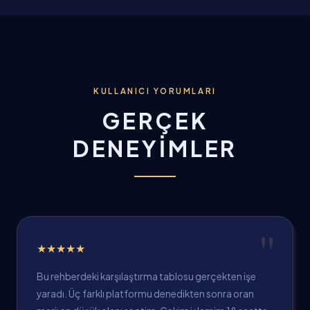
KULLANICI YORUMLARI
GERÇEK
DENEYIMLER
★
★
★
★
★
Bu rehberdeki karşılaştırma tablosu gerçekten işe
yaradı. Üç farklı platformu denedikten sonra oran