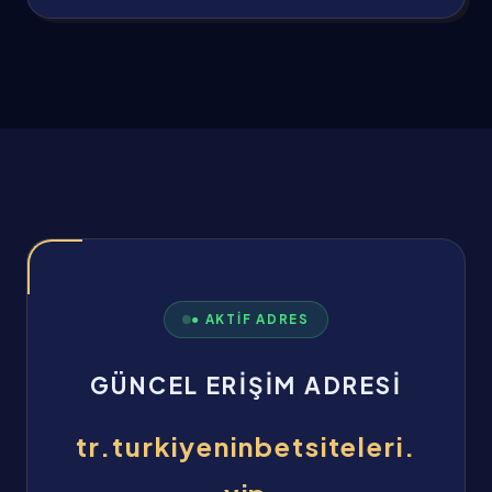
● AKTIF ADRES
GÜNCEL ERIŞIM ADRESI
tr.turkiyeninbetsiteleri.