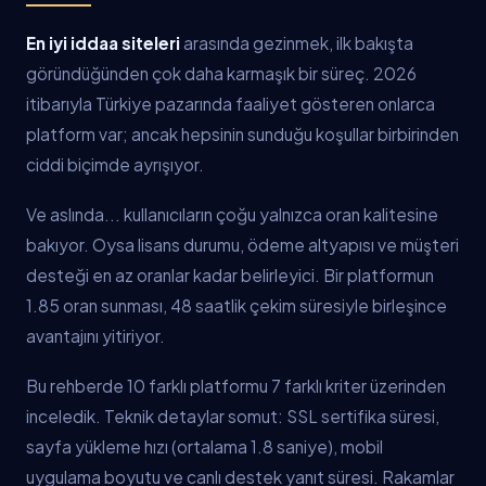
En iyi iddaa siteleri
arasında gezinmek, ilk bakışta
göründüğünden çok daha karmaşık bir süreç. 2026
itibarıyla Türkiye pazarında faaliyet gösteren onlarca
platform var; ancak hepsinin sunduğu koşullar birbirinden
ciddi biçimde ayrışıyor.
Ve aslında... kullanıcıların çoğu yalnızca oran kalitesine
bakıyor. Oysa lisans durumu, ödeme altyapısı ve müşteri
desteği en az oranlar kadar belirleyici. Bir platformun
1.85 oran sunması, 48 saatlik çekim süresiyle birleşince
avantajını yitiriyor.
Bu rehberde 10 farklı platformu 7 farklı kriter üzerinden
inceledik. Teknik detaylar somut: SSL sertifika süresi,
sayfa yükleme hızı (ortalama 1.8 saniye), mobil
uygulama boyutu ve canlı destek yanıt süresi. Rakamlar