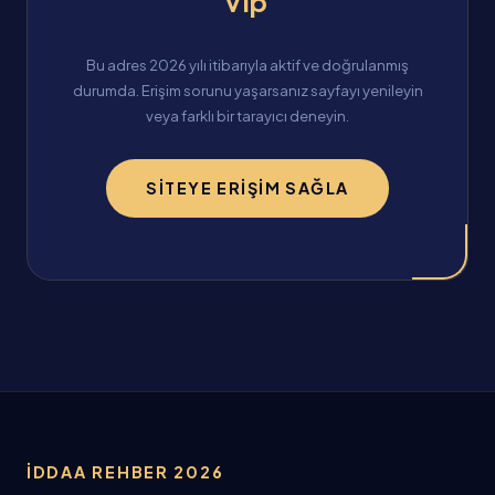
vip
Bu adres 2026 yılı itibarıyla aktif ve doğrulanmış
durumda. Erişim sorunu yaşarsanız sayfayı yenileyin
veya farklı bir tarayıcı deneyin.
SITEYE ERIŞIM SAĞLA
İDDAA REHBER 2026