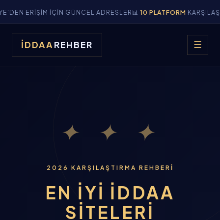
ŞIM IÇIN GÜNCEL ADRESLER
📊
10 PLATFORM
KARŞILAŞTIRILDI
✅ LI
İDDAA
REHBER
☰
✦ ✦ ✦
2026 KARŞILAŞTIRMA REHBERI
EN İYI İDDAA
SITELERI