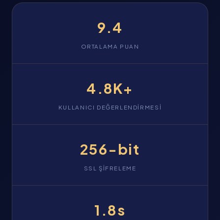
9.4
ORTALAMA PUAN
4.8K+
KULLANICI DEĞERLENDIRMESI
256-bit
SSL ŞIFRELEME
1.8s