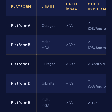
CANLI
MOBIL
PLATFORM
LISANS
İDDAA
UYGULAMA
✓
Platform A
Curaçao
✓ Var
iOS/Android
Malta
✓
Platform B
✓ Var
MGA
iOS/Android
Platform C
Curaçao
✓ Var
✓ Android
✓
Platform D
Gibraltar
✓ Var
iOS/Android
Malta
Platform E
✓ Var
✗ Yok
MGA