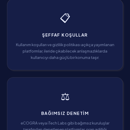
📋
ŞEFFAF KOŞULLAR
Kullanım koşulları ve gizlilik politikası açıkça yayımlanan
platformlar, ileride çıkabilecek anlaşmazlıklarda
kullanıcıyı daha güçlü bir konuma taşır.
⚖️
BAĞIMSIZ DENETIM
eCOGRA veya iTech Labs gibi bağımsız kuruluşlar
tarafından denetlenen platformlar, oran adilliği