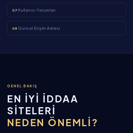
Kullanıcı Yorumları
07
Güncel Erişim Adresi
08
GENEL BAKIŞ
EN İYI İDDAA
SITELERI
NEDEN ÖNEMLI?