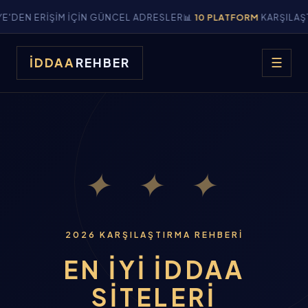
ŞIM IÇIN GÜNCEL ADRESLER
📊
10 PLATFORM
KARŞILAŞTIRILDI
✅ LI
İDDAA
REHBER
☰
✦ ✦ ✦
2026 KARŞILAŞTIRMA REHBERI
EN İYI İDDAA
SITELERI