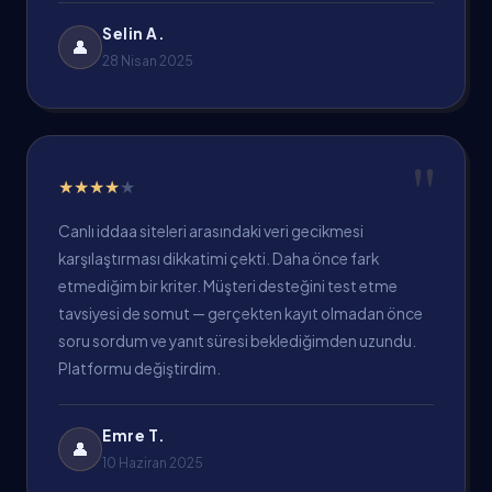
Selin A.
👤
28 Nisan 2025
★
★
★
★
★
Canlı iddaa siteleri arasındaki veri gecikmesi
karşılaştırması dikkatimi çekti. Daha önce fark
etmediğim bir kriter. Müşteri desteğini test etme
tavsiyesi de somut — gerçekten kayıt olmadan önce
soru sordum ve yanıt süresi beklediğimden uzundu.
Platformu değiştirdim.
Emre T.
👤
10 Haziran 2025