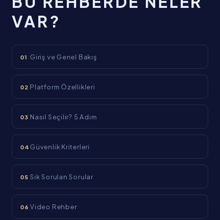
BU REHBERDE NELER
VAR?
Giriş ve Genel Bakış
01
Platform Özellikleri
02
Nasıl Seçilir? 5 Adım
03
Güvenlik Kriterleri
04
Sık Sorulan Sorular
05
Video Rehber
06