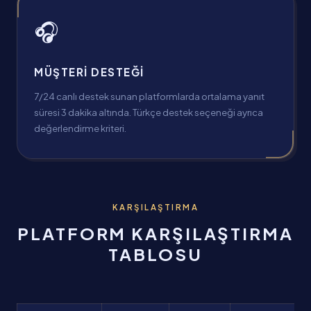
🎧
MÜŞTERI DESTEĞI
7/24 canlı destek sunan platformlarda ortalama yanıt
süresi 3 dakika altında. Türkçe destek seçeneği ayrıca
değerlendirme kriteri.
KARŞILAŞTIRMA
PLATFORM KARŞILAŞTIRMA
TABLOSU