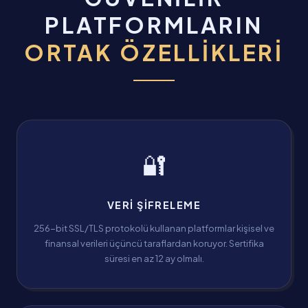
PLATFORMLARIN
ORTAK ÖZELLIKLERI
🔐
VERI ŞIFRELEME
256-bit SSL/TLS protokolü kullanan platformlar kişisel ve
finansal verileri üçüncü taraflardan koruyor. Sertifika
süresi en az 12 ay olmalı.