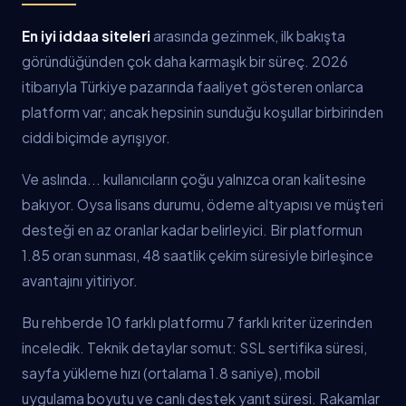
En iyi iddaa siteleri
arasında gezinmek, ilk bakışta
göründüğünden çok daha karmaşık bir süreç. 2026
itibarıyla Türkiye pazarında faaliyet gösteren onlarca
platform var; ancak hepsinin sunduğu koşullar birbirinden
ciddi biçimde ayrışıyor.
Ve aslında... kullanıcıların çoğu yalnızca oran kalitesine
bakıyor. Oysa lisans durumu, ödeme altyapısı ve müşteri
desteği en az oranlar kadar belirleyici. Bir platformun
1.85 oran sunması, 48 saatlik çekim süresiyle birleşince
avantajını yitiriyor.
Bu rehberde 10 farklı platformu 7 farklı kriter üzerinden
inceledik. Teknik detaylar somut: SSL sertifika süresi,
sayfa yükleme hızı (ortalama 1.8 saniye), mobil
uygulama boyutu ve canlı destek yanıt süresi. Rakamlar