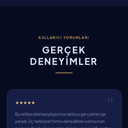
KULLANICI YORUMLARI
GERÇEK
DENEYIMLER
★
★
★
★
★
Bu rehberdeki karşılaştırma tablosu gerçekten işe
yaradı. Üç farklı platformu denedikten sonra oran