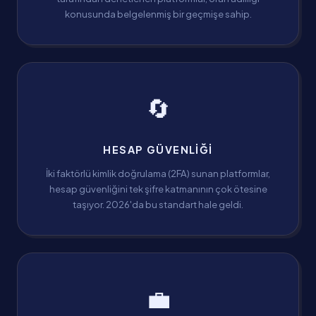
konusunda belgelenmiş bir geçmişe sahip.
🔄
HESAP GÜVENLIĞI
İki faktörlü kimlik doğrulama (2FA) sunan platformlar,
hesap güvenliğini tek şifre katmanının çok ötesine
taşıyor. 2026'da bu standart hale geldi.
💼