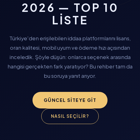
2026 — TOP 10
LISTE
Türkiye'den erişilebilen iddaa platformlarını lisans,
oran kalitesi, mobil uyum ve ödeme hızı açısından
inceledik. Şöyle düşün: onlarca seçenek arasında
hangisi gerçekten fark yaratıyor? Bu rehber tam da
bu soruya yanıt arıyor.
GÜNCEL SITEYE GIT
NASIL SEÇILIR?