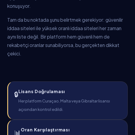
konuşuyor.
Tam da bu noktada şunu belirtmek gerekiyor: güvenilir
iddaa siteleri ile yüksek oranlı iddaa siteleri her zaman
aynı liste değil. Bir platform hem güvenli hem de
rekabetçi oranlar sunabiliyorsa, bu gerçekten dikkat
çekici.
Lisans Doğrulaması
🔒
Her platform Curaçao, Malta veya Gibraltar lisansı
açısından kontrol edildi.
Oran Karşılaştırması
📊