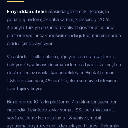
En iyi iddaa siteleri
arasında gezinmek, ilk bakışta
göründüğünden çok daha karmaşık bir süreç. 2026
itibarıyla Türkiye pazarında faaliyet gösteren onlarca
platform var; ancak hepsinin sunduğu koşullar birbirinden
ciddi biçimde ayrışıyor.
Ve aslında... kullanıcıların çoğu yalnızca oran kalitesine
bakıyor. Oysa lisans durumu, ödeme altyapısı ve müşteri
desteği en az oranlar kadar belirleyici. Bir platformun
1.85 oran sunması, 48 saatlik çekim süresiyle birleşince
avantajını yitiriyor.
Bu rehberde 10 farklı platformu 7 farklı kriter üzerinden
inceledik. Teknik detaylar somut: SSL sertifika süresi,
sayfa yükleme hızı (ortalama 1.8 saniye), mobil
uygulama boyutu ve canlı destek yanıt süresi. Rakamlar