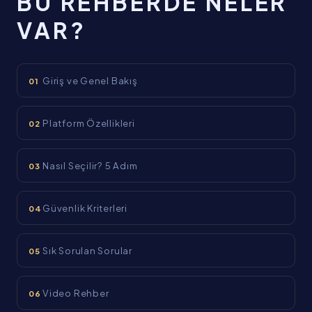
BU REHBERDE NELER
VAR?
Giriş ve Genel Bakış
01
Platform Özellikleri
02
Nasıl Seçilir? 5 Adım
03
Güvenlik Kriterleri
04
Sık Sorulan Sorular
05
Video Rehber
06