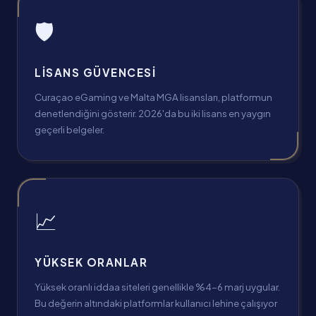
🛡️
LISANS GÜVENCESI
Curaçao eGaming ve Malta MGA lisansları, platformun
denetlendiğini gösterir. 2026'da bu iki lisans en yaygın
geçerli belgeler.
📈
YÜKSEK ORANLAR
Yüksek oranlı iddaa siteleri genellikle %4-6 marj uygular.
Bu değerin altındaki platformlar kullanıcı lehine çalışıyor