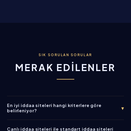
SIK SORULAN SORULAR
MERAK EDILENLER
En iyi iddaa siteleri hangi kriterlere göre
▾
belirleniyor?
Lisans durumu, oran marjı, ödeme hızı, müşteri desteği kalitesi
Canlı iddaa siteleri ile standart iddaa siteleri
ve mobil uyumluluk başlıca değerlendirme kriterleri. Bu beş