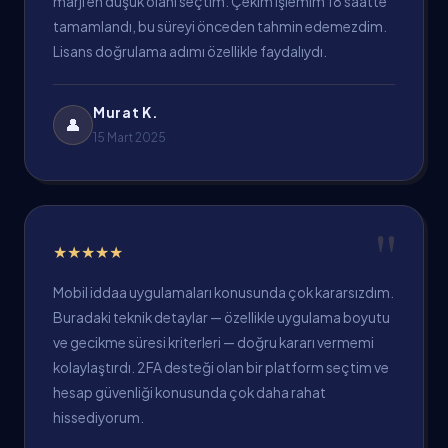
marjı en düşük olanı seçtim. Çekim işlemim 18 saatte
tamamlandı, bu süreyi önceden tahmin edemezdim.
Lisans doğrulama adımı özellikle faydalıydı.
Murat K.
👤
15 Mart 2025
★
★
★
★
★
Mobil iddaa uygulamaları konusunda çok kararsızdım.
Buradaki teknik detaylar — özellikle uygulama boyutu
ve gecikme süresi kriterleri — doğru kararı vermemi
kolaylaştırdı. 2FA desteği olan bir platform seçtim ve
hesap güvenliği konusunda çok daha rahat
hissediyorum.