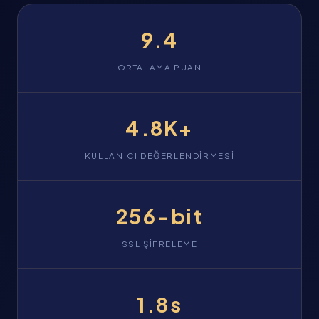
9.4
ORTALAMA PUAN
4.8K+
KULLANICI DEĞERLENDIRMESI
256-bit
SSL ŞIFRELEME
1.8s