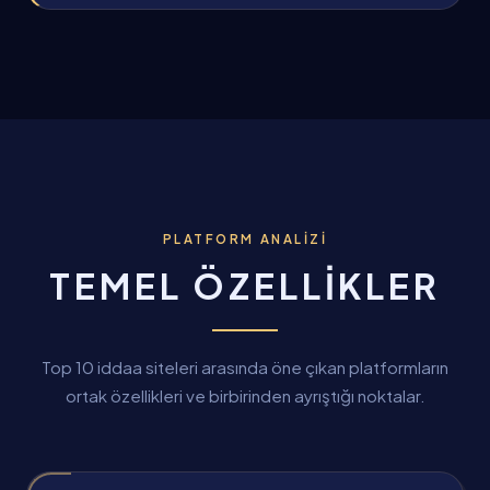
PLATFORM ANALIZI
TEMEL ÖZELLIKLER
Top 10 iddaa siteleri arasında öne çıkan platformların
ortak özellikleri ve birbirinden ayrıştığı noktalar.