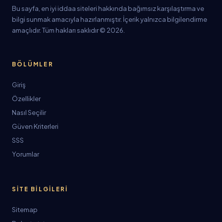
Bu sayfa, en iyi iddaa siteleri hakkında bağımsız karşılaştırma ve
bilgi sunmak amacıyla hazırlanmıştır. İçerik yalnızca bilgilendirme
amaçlıdır. Tüm hakları saklıdır ©
2026
.
BÖLÜMLER
Giriş
Özellikler
Nasıl Seçilir
Güven Kriterleri
SSS
Yorumlar
SITE BILGILERI
Sitemap