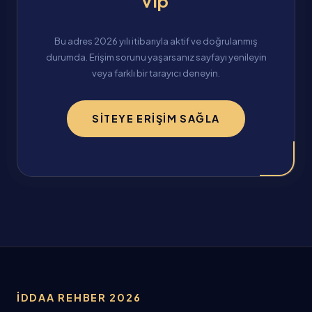
vip
Bu adres 2026 yılı itibarıyla aktif ve doğrulanmış
durumda. Erişim sorunu yaşarsanız sayfayı yenileyin
veya farklı bir tarayıcı deneyin.
SITEYE ERIŞIM SAĞLA
İDDAA REHBER 2026