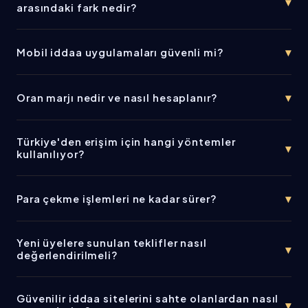
▾
arasındaki fark nedir?
faktörün dengeli bir bileşimi, bir platformu öne çıkaran temel
unsur. Tek bir kriter üzerinden değerlendirme yanıltıcı olabilir.
Canlı iddaa platformları, maç devam ederken anlık oran
▾
Mobil iddaa uygulamaları güvenli mi?
güncellemesi sunar. Bu, veri gecikmesini kritik hale getirir: 2
saniyenin üzerindeki gecikmeler stratejik kararları olumsuz
Resmi uygulama mağazalarından (App Store, Google Play)
etkiler. Standart iddaa ise maç öncesi sabit oranlarla çalışır;
▾
Oran marjı nedir ve nasıl hesaplanır?
indirilen uygulamalar belirli güvenlik standartlarından geçiyor.
daha öngörülebilir bir yapı sunar.
Üçüncü taraf kaynaklardan APK indirmek risk taşır.
Oran marjı, platformun her bahisten aldığı komisyonu gösterir.
Uygulamanın son güncellenme tarihine bakın: 6 aydan eski
Türkiye'den erişim için hangi yöntemler
Hesaplama için tüm olası sonuçların olasılıklarını toplayın: bu
▾
güncelleme, aktif geliştirme olmadığının işareti.
kullanılıyor?
değer %100'ün üzerindeyse aradaki fark marjdır. Örneğin
%104 toplam olasılık, %4 marj anlamına gelir. Düşük marj,
Platformlar zaman zaman yedek domain adresleri kullanır.
kullanıcı lehine daha adil oranlar demek.
▾
Para çekme işlemleri ne kadar sürer?
Güncel erişim adresi genellikle platformun resmi sosyal medya
kanallarında veya bu tür rehber sayfalarda paylaşılır. DNS
Bu süre ödeme yöntemine ve platforma göre değişir. Kripto
değişikliği veya alternatif adres yöntemi en yaygın erişim
Yeni üyelere sunulan teklifler nasıl
para çekimleri genellikle 1-4 saat içinde tamamlanır. Banka
▾
biçimi.
değerlendirilmeli?
havalesi 12-48 saat arasında değişiyor. Bazı platformlar VIP
hesaplar için öncelikli işlem seçeneği sunuyor; bu da süreci 6
Tekliflerin çevrim şartlarına dikkat edin. Yüksek görünen bir
saate indirebilir.
Güvenilir iddaa sitelerini sahte olanlardan nasıl
teklif, 30x veya üzeri çevrim gereksinimiyle birleşince pratikte
▾