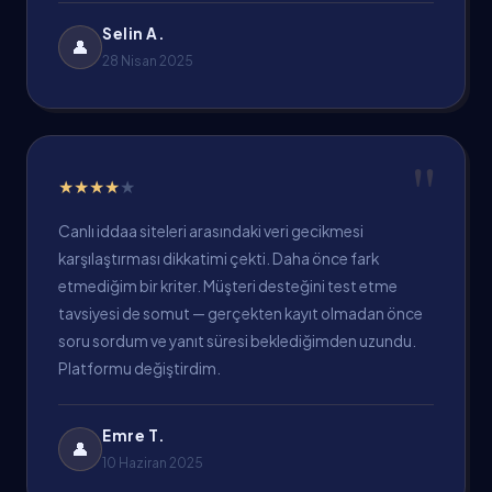
Selin A.
👤
28 Nisan 2025
★
★
★
★
★
Canlı iddaa siteleri arasındaki veri gecikmesi
karşılaştırması dikkatimi çekti. Daha önce fark
etmediğim bir kriter. Müşteri desteğini test etme
tavsiyesi de somut — gerçekten kayıt olmadan önce
soru sordum ve yanıt süresi beklediğimden uzundu.
Platformu değiştirdim.
Emre T.
👤
10 Haziran 2025