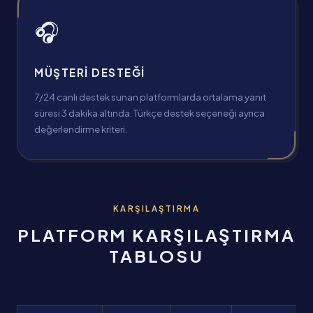
🎧
MÜŞTERI DESTEĞI
7/24 canlı destek sunan platformlarda ortalama yanıt
süresi 3 dakika altında. Türkçe destek seçeneği ayrıca
değerlendirme kriteri.
KARŞILAŞTIRMA
PLATFORM KARŞILAŞTIRMA
TABLOSU