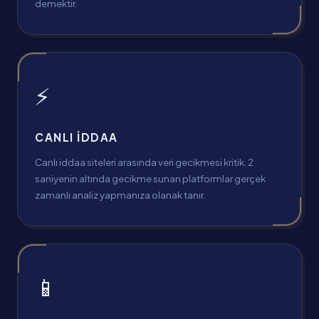
demektir.
⚡
CANLI İDDAA
Canlı iddaa siteleri arasında veri gecikmesi kritik. 2
saniyenin altında gecikme sunan platformlar gerçek
zamanlı analiz yapmanıza olanak tanır.
📱