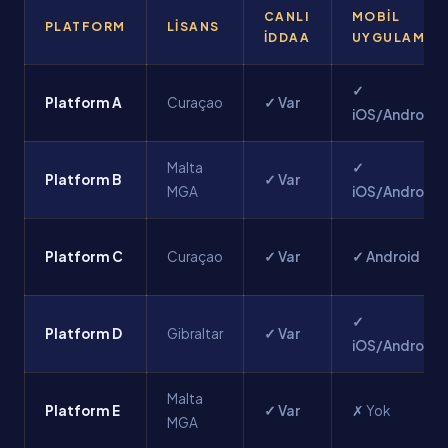
CANLI
MOBIL
PLATFORM
LISANS
İDDAA
UYGULAMA
✓
Platform A
Curaçao
✓ Var
iOS/Android
Malta
✓
Platform B
✓ Var
MGA
iOS/Android
Platform C
Curaçao
✓ Var
✓ Android
✓
Platform D
Gibraltar
✓ Var
iOS/Android
Malta
Platform E
✓ Var
✗ Yok
MGA